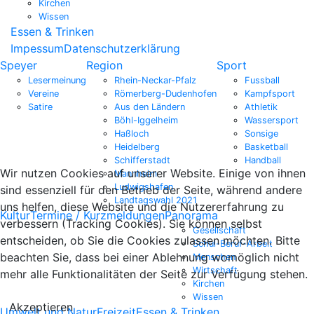
Kirchen
Wissen
Essen & Trinken
Impessum
Datenschutzerklärung
Speyer
Region
Sport
Lesermeinung
Rhein-Neckar-Pfalz
Fussball
Vereine
Römerberg-Dudenhofen
Kampfsport
Satire
Aus den Ländern
Athletik
Böhl-Iggelheim
Wassersport
Haßloch
Sonsige
Heidelberg
Basketball
Schifferstadt
Handball
Wir nutzen Cookies auf unserer Website. Einige von ihnen
Mannheim
Ludwigshafen
sind essenziell für den Betrieb der Seite, während andere
Landtagswahl 2021
uns helfen, diese Website und die Nutzererfahrung zu
Kultur
Termine / Kurzmeldungen
Panorama
verbessern (Tracking Cookies). Sie können selbst
Gesellschaft
entscheiden, ob Sie die Cookies zulassen möchten. Bitte
Schul-Beruf-Arbeit
beachten Sie, dass bei einer Ablehnung womöglich nicht
Menschen
Wirtschaft
mehr alle Funktionalitäten der Seite zur Verfügung stehen.
Kirchen
Wissen
Akzeptieren
Umwelt und Natur
Freizeit
Essen & Trinken