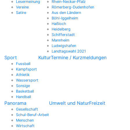
Lesermeinung
Rhein-Neckar-Pfalz
Vereine
Römerberg-Dudenhofen
Satire
Aus den Ländern
Böhl-Iggelheim
Haßloch
Heidelberg
Schifferstadt
Mannheim
Ludwigshafen
Landtagswahl 2021
Sport
Kultur
Termine / Kurzmeldungen
Fussball
Kampfsport
Athletik
Wassersport
Sonsige
Basketball
Handball
Panorama
Umwelt und Natur
Freizeit
Gesellschaft
Schul-Beruf-Arbeit
Menschen
Wirtschaft