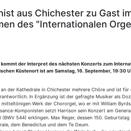
nist aus Chichester zu Gast i
men des "Internationalen Orge
kommt der Interpret des nächsten Konzerts zum Internat
ischen Küstenort ist am Samstag, 16. September, 19:30 
c" an der Kathedrale in Chichester mehrere Chöre und ist fü
ntwortlich. In Ergänzung ist der gefragte Musiker als Doz
mitteltönigen Werk der Chororgel, wo er mit William Byrds
ssance-Komponisten setzt Harrison sein Konzert am General
l (BWV 544) erklingen. Max Reger, dessen 150. Geburtstag
orale, dem Benedictus und dem Te Deum.