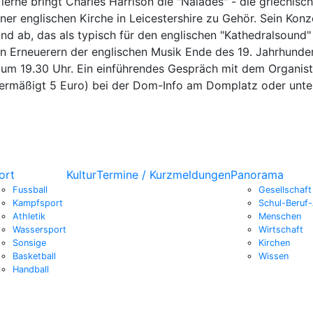
erne bringt Charles Harrison die "Naïades" - die griechis
er englischen Kirche in Leicestershire zu Gehör. Sein Konz
nd ab, das als typisch für den englischen "Kathedralsound"
den Erneuerern der englischen Musik Ende des 19. Jahrhunder
 um 19.30 Uhr. Ein einführendes Gespräch mit dem Organist
(ermäßigt 5 Euro) bei der Dom-Info am Domplatz oder unter
ort
Kultur
Termine / Kurzmeldungen
Panorama
Fussball
Gesellschaft
Kampfsport
Schul-Beruf-
Athletik
Menschen
Wassersport
Wirtschaft
Sonsige
Kirchen
Basketball
Wissen
Handball