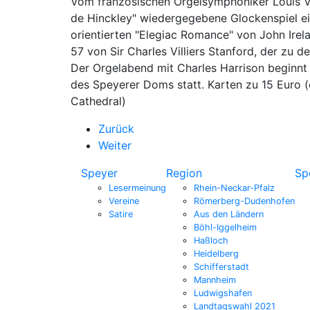
Vom französischen Orgelsymphoniker Louis Vi
de Hinckley" wiedergegebene Glockenspiel ein
orientierten "Elegiac Romance" von John Irela
57 von Sir Charles Villiers Stanford, der zu 
Der Orgelabend mit Charles Harrison beginnt
des Speyerer Doms statt. Karten zu 15 Euro 
Cathedral)
Zurück
Weiter
Speyer
Region
Sp
Lesermeinung
Rhein-Neckar-Pfalz
Vereine
Römerberg-Dudenhofen
Satire
Aus den Ländern
Böhl-Iggelheim
Haßloch
Heidelberg
Schifferstadt
Mannheim
Ludwigshafen
Landtagswahl 2021