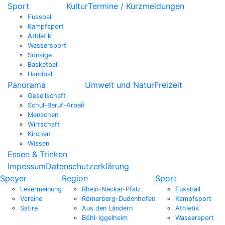
Sport
Kultur
Termine / Kurzmeldungen
Fussball
Kampfsport
Athletik
Wassersport
Sonsige
Basketball
Handball
Panorama
Umwelt und Natur
Freizeit
Gesellschaft
Schul-Beruf-Arbeit
Menschen
Wirtschaft
Kirchen
Wissen
Essen & Trinken
Impessum
Datenschutzerklärung
Speyer
Region
Sport
Lesermeinung
Rhein-Neckar-Pfalz
Fussball
Vereine
Römerberg-Dudenhofen
Kampfsport
Satire
Aus den Ländern
Athletik
Böhl-Iggelheim
Wassersport