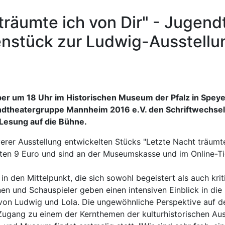
 träumte ich von Dir" - Jugen
nstück zur Ludwig-Ausstellu
ber um 18 Uhr im Historischen Museum der Pfalz in Speye
ugendtheatergruppe Mannheim 2016 e.V. den Schriftwechs
 Lesung auf die Bühne.
erer Ausstellung entwickelten Stücks "Letzte Nacht träumte
osten 9 Euro und sind an der Museumskasse und im Online-T
 in den Mittelpunkt, die sich sowohl begeistert als auch kr
en und Schauspieler geben einen intensiven Einblick in di
von Ludwig und Lola. Die ungewöhnliche Perspektive auf de
gang zu einem der Kernthemen der kulturhistorischen Ausst