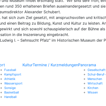
nd Museum findet erstmalig statt. "Wir sind sehr froh, ei
 den rund 350 erhaltenen Briefen auseinandergesetzt und sie
seumsdirektor Alexander Schubert.
hat sich zum Ziel gesetzt, mit anspruchsvollen und kritis
 einen Beitrag zu Bildung, Kunst und Kultur zu leisten. An
ewirkt und sich sowohl schauspielerisch auf der Bühne als 
ation in die Inszenierung eingebracht.
 Ludwig I. – Sehnsucht Pfalz" im Historischen Museum der 
ort
Kultur
Termine / Kurzmeldungen
Panorama
Fussball
Gesellschaft
Kampfsport
Schul-Beruf-
Athletik
Menschen
Wassersport
Wirtschaft
Sonsige
Kirchen
Basketball
Wissen
Handball