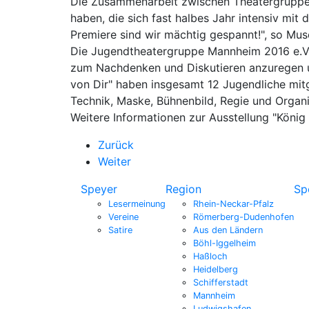
Die Zusammenarbeit zwischen Theatergruppe u
haben, die sich fast halbes Jahr intensiv mit
Premiere sind wir mächtig gespannt!", so Mu
Die Jugendtheatergruppe Mannheim 2016 e.V. 
zum Nachdenken und Diskutieren anzuregen und
von Dir" haben insgesamt 12 Jugendliche mitg
Technik, Maske, Bühnenbild, Regie und Organis
Weitere Informationen zur Ausstellung "König
Zurück
Weiter
Speyer
Region
Sp
Lesermeinung
Rhein-Neckar-Pfalz
Vereine
Römerberg-Dudenhofen
Satire
Aus den Ländern
Böhl-Iggelheim
Haßloch
Heidelberg
Schifferstadt
Mannheim
Ludwigshafen