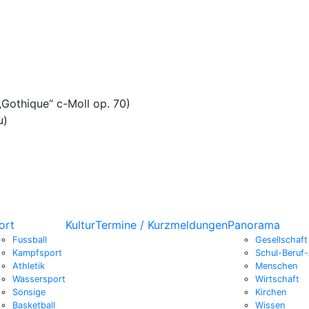
„Gothique“ c-Moll op. 70)
u)
ort
Kultur
Termine / Kurzmeldungen
Panorama
Fussball
Gesellschaft
Kampfsport
Schul-Beruf-
Athletik
Menschen
Wassersport
Wirtschaft
Sonsige
Kirchen
Basketball
Wissen