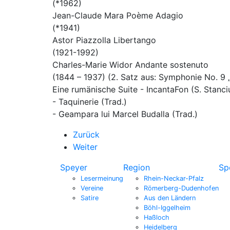
(*1962)
Jean-Claude Mara Poème Adagio
(*1941)
Astor Piazzolla Libertango
(1921-1992)
Charles-Marie Widor Andante sostenuto
(1844 – 1937) (2. Satz aus: Symphonie No. 9 
Eine rumänische Suite - IncantaFon (S. Stanci
- Taquinerie (Trad.)
- Geampara lui Marcel Budalla (Trad.)
Zurück
Weiter
Speyer
Region
Sp
Lesermeinung
Rhein-Neckar-Pfalz
Vereine
Römerberg-Dudenhofen
Satire
Aus den Ländern
Böhl-Iggelheim
Haßloch
Heidelberg