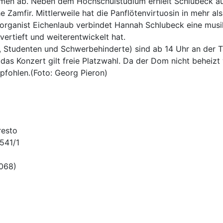
amen ab. Neben dem Hochschulstudium erhielt Schlubeck a
amfir. Mittlerweile hat die Panflötenvirtuosin in mehr al
rganist Eichenlaub verbindet Hannah Schlubeck eine musika
ertieft und weiterentwickelt hat.
er, Studenten und Schwerbehinderte) sind ab 14 Uhr an der
ür das Konzert gilt freie Platzwahl. Da der Dom nicht behei
fohlen.(Foto: Georg Pieron)
resto
541/1
1068)