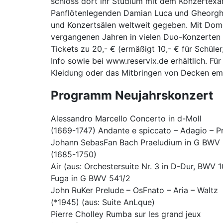
schloss dort ihr Studium mit dem Konzertex
Panflötenlegenden Damian Luca und Gheorghe Z
und Konzertsälen weltweit gegeben. Mit Domo
vergangenen Jahren in vielen Duo-Konzerten v
Tickets zu 20,- € (ermäßigt 10,- € für Schül
Info sowie bei www.reservix.de erhältlich. F
Kleidung oder das Mitbringen von Decken emp
Programm Neujahrskonzert
Alessandro Marcello Concerto in d-Moll
(1669-1747) Andante e spiccato – Adagio – P
Johann SebasFan Bach Praeludium in G BWV 
(1685-1750)
Air (aus: Orchestersuite Nr. 3 in D-Dur, BWV 
Fuga in G BWV 541/2
John RuKer Prelude – OsFnato – Aria – Waltz
(*1945) (aus: Suite AnLque)
Pierre Cholley Rumba sur les grand jeux