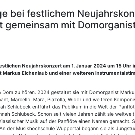
ge bei festlichem Neujahrsko
rt gemeinsam mit Domorganis
festlichen Neujahrskonzert am 1. Januar 2024 um 15 Uhr i
 Markus Eichenlaub und einer weiteren Instrumentalstimm
m Dom zu hören. 2024 gestaltet sie mit Domorganist Marku
lmant, Marcello, Mara, Piazolla, Widor und weiteren Kompo
h Schlubeck entführt das Publikum in die Welt der Panflöt
nah Schlubeck. Schon seit vielen Jahren zählt sie weltweit
Klassischer Musik auf der Panflöte einen Namen gemacht. Si
 An der Musikhochschule Wuppertal begann sie als Jungst