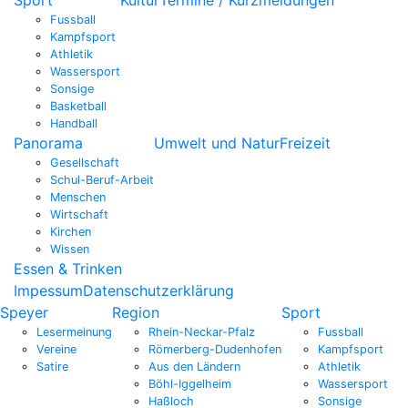
Fussball
Kampfsport
Athletik
Wassersport
Sonsige
Basketball
Handball
Panorama
Umwelt und Natur
Freizeit
Gesellschaft
Schul-Beruf-Arbeit
Menschen
Wirtschaft
Kirchen
Wissen
Essen & Trinken
Impessum
Datenschutzerklärung
Speyer
Region
Sport
Lesermeinung
Rhein-Neckar-Pfalz
Fussball
Vereine
Römerberg-Dudenhofen
Kampfsport
Satire
Aus den Ländern
Athletik
Böhl-Iggelheim
Wassersport
Haßloch
Sonsige