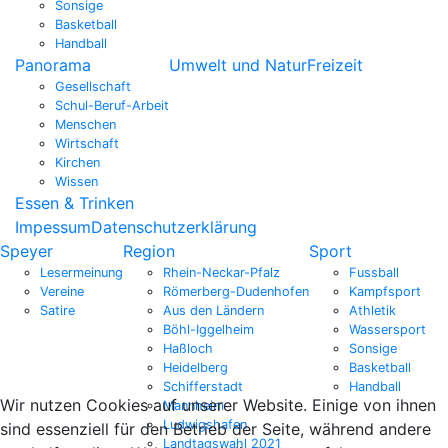
Sonsige
Basketball
Handball
Panorama
Umwelt und Natur
Freizeit
Gesellschaft
Schul-Beruf-Arbeit
Menschen
Wirtschaft
Kirchen
Wissen
Essen & Trinken
Impessum
Datenschutzerklärung
Speyer
Region
Sport
Lesermeinung
Rhein-Neckar-Pfalz
Fussball
Vereine
Römerberg-Dudenhofen
Kampfsport
Satire
Aus den Ländern
Athletik
Böhl-Iggelheim
Wassersport
Haßloch
Sonsige
Heidelberg
Basketball
Schifferstadt
Handball
Wir nutzen Cookies auf unserer Website. Einige von ihnen
Mannheim
Ludwigshafen
sind essenziell für den Betrieb der Seite, während andere
Landtagswahl 2021