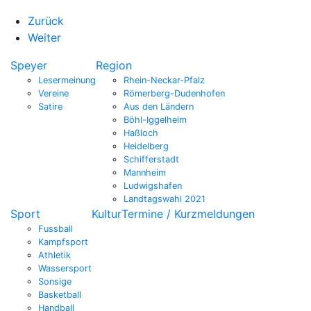
Zurück
Weiter
Speyer
Region
Lesermeinung
Rhein-Neckar-Pfalz
Vereine
Römerberg-Dudenhofen
Satire
Aus den Ländern
Böhl-Iggelheim
Haßloch
Heidelberg
Schifferstadt
Mannheim
Ludwigshafen
Landtagswahl 2021
Sport
Kultur
Termine / Kurzmeldungen
Fussball
Kampfsport
Athletik
Wassersport
Sonsige
Basketball
Handball