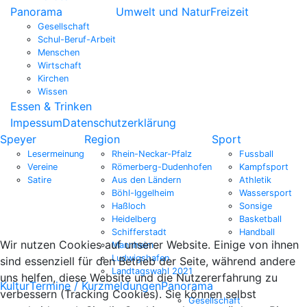
Panorama
Umwelt und Natur
Freizeit
Gesellschaft
Schul-Beruf-Arbeit
Menschen
Wirtschaft
Kirchen
Wissen
Essen & Trinken
Impessum
Datenschutzerklärung
Speyer
Region
Sport
Lesermeinung
Rhein-Neckar-Pfalz
Fussball
Vereine
Römerberg-Dudenhofen
Kampfsport
Satire
Aus den Ländern
Athletik
Böhl-Iggelheim
Wassersport
Haßloch
Sonsige
Heidelberg
Basketball
Schifferstadt
Handball
Wir nutzen Cookies auf unserer Website. Einige von ihnen
Mannheim
Ludwigshafen
sind essenziell für den Betrieb der Seite, während andere
Landtagswahl 2021
uns helfen, diese Website und die Nutzererfahrung zu
Kultur
Termine / Kurzmeldungen
Panorama
verbessern (Tracking Cookies). Sie können selbst
Gesellschaft