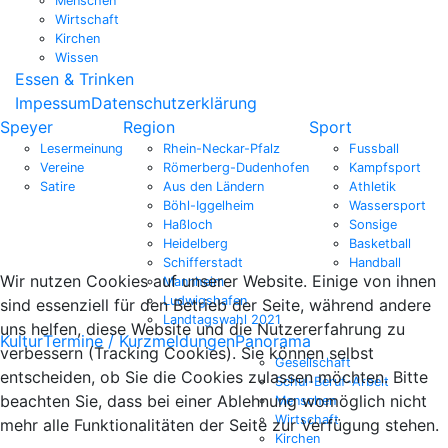
Menschen
Wirtschaft
Kirchen
Wissen
Essen & Trinken
Impessum
Datenschutzerklärung
Speyer
Region
Sport
Lesermeinung
Rhein-Neckar-Pfalz
Fussball
Vereine
Römerberg-Dudenhofen
Kampfsport
Satire
Aus den Ländern
Athletik
Böhl-Iggelheim
Wassersport
Haßloch
Sonsige
Heidelberg
Basketball
Schifferstadt
Handball
Wir nutzen Cookies auf unserer Website. Einige von ihnen
Mannheim
Ludwigshafen
sind essenziell für den Betrieb der Seite, während andere
Landtagswahl 2021
uns helfen, diese Website und die Nutzererfahrung zu
Kultur
Termine / Kurzmeldungen
Panorama
verbessern (Tracking Cookies). Sie können selbst
Gesellschaft
entscheiden, ob Sie die Cookies zulassen möchten. Bitte
Schul-Beruf-Arbeit
beachten Sie, dass bei einer Ablehnung womöglich nicht
Menschen
Wirtschaft
mehr alle Funktionalitäten der Seite zur Verfügung stehen.
Kirchen