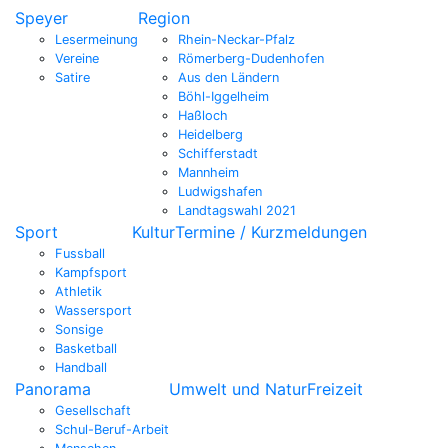
Speyer
Region
Lesermeinung
Rhein-Neckar-Pfalz
Vereine
Römerberg-Dudenhofen
Satire
Aus den Ländern
Böhl-Iggelheim
Haßloch
Heidelberg
Schifferstadt
Mannheim
Ludwigshafen
Landtagswahl 2021
Sport
Kultur
Termine / Kurzmeldungen
Fussball
Kampfsport
Athletik
Wassersport
Sonsige
Basketball
Handball
Panorama
Umwelt und Natur
Freizeit
Gesellschaft
Schul-Beruf-Arbeit