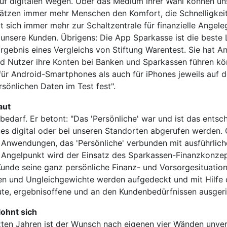
auf digitalen Wegen. Über das Medium ihrer Wahl können un
schätzen immer mehr Menschen den Komfort, die Schnelligke
t sich immer mehr zur Schaltzentrale für finanzielle Ange
nsere Kunden. Übrigens: Die App Sparkasse ist die beste L
gebnis eines Vergleichs von Stiftung Warentest. Sie hat A
 Nutzer ihre Konten bei Banken und Sparkassen führen kö
 für Android-Smartphones als auch für iPhones jeweils auf d
önlichen Daten im Test fest".
aut
sbedarf. Er betont: "Das 'Persönliche' war und ist das ent
ces digital oder bei unseren Standorten abgerufen werden.
en Anwendungen, das 'Persönliche' verbunden mit ausführli
Angelpunkt wird der Einsatz des Sparkassen-Finanzkonzept
unde seine ganz persönliche Finanz- und Vorsorgesituation 
n und Ungleichgewichte werden aufgedeckt und mit Hilfe 
 gute, ergebnisoffene und an den Kundenbedürfnissen ausgeri
lohnt sich
zten Jahren ist der Wunsch nach eigenen vier Wänden unver