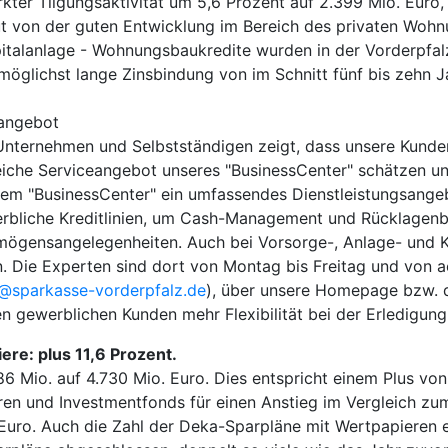
rkter Tilgungsaktivität um 5,6 Prozent auf 2.399 Mio. Euro
ut von der guten Entwicklung im Bereich des privaten Wohnu
italanlage - Wohnungsbaukredite wurden in der Vorderpfal
möglichst lange Zinsbindung von im Schnitt fünf bis zehn J
eangebot
 Unternehmen und Selbstständigen zeigt, dass unsere Kunde
iche Serviceangebot unseres "BusinessCenter" schätzen un
m "BusinessCenter" ein umfassendes Dienstleistungsangeb
rbliche Kreditlinien, um Cash-Management und Rücklagenbi
rmögensangelegenheiten. Auch bei Vorsorge-, Anlage- und K
. Die Experten sind dort von Montag bis Freitag und von a
@sparkasse-vorderpfalz.de
), über unsere Homepage bzw. 
en gewerblichen Kunden mehr Flexibilität bei der Erledigung
ere: plus 11,6 Prozent.
Mio. auf 4.730 Mio. Euro. Dies entspricht einem Plus von 
ren und Investmentfonds für einen Anstieg im Vergleich zu
 Euro. Auch die Zahl der Deka-Sparpläne mit Wertpapieren e