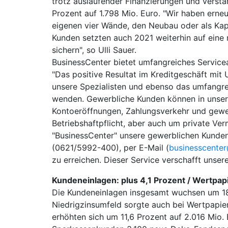
trotz auslaufender Finanzierungen und verstä
Prozent auf 1.798 Mio. Euro. "Wir haben erne
eigenen vier Wände, den Neubau oder als Kap
Kunden setzten auch 2021 weiterhin auf eine 
sichern", so Ulli Sauer.
BusinessCenter bietet umfangreiches Servic
"Das positive Resultat im Kreditgeschäft mit
unsere Spezialisten und ebenso das umfangre
wenden. Gewerbliche Kunden können in unsere
Kontoeröffnungen, Zahlungsverkehr und gewe
Betriebshaftpflicht, aber auch um private Ve
"BusinessCenter" unsere gewerblichen Kunden
(0621/5992-400), per E-Mail (
businesscenter
zu erreichen. Dieser Service verschafft unser
Kundeneinlagen: plus 4,1 Prozent / Wertpapi
Die Kundeneinlagen insgesamt wuchsen um 186 
Niedrigzinsumfeld sorgte auch bei Wertpapie
erhöhten sich um 11,6 Prozent auf 2.016 Mio.