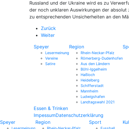
Russland und der Ukraine wird es zu Verwerf
der noch unklaren Auswirkungen der absolut
zu entsprechenden Unsicherheiten an den Mär
Zurück
Weiter
Speyer
Region
Sp
Lesermeinung
Rhein-Neckar-Pfalz
Vereine
Römerberg-Dudenhofen
Satire
Aus den Ländern
Böhl-Iggelheim
Haßloch
Heidelberg
Schifferstadt
Mannheim
Ludwigshafen
Landtagswahl 2021
Essen & Trinken
Impessum
Datenschutzerklärung
Speyer
Region
Sport
Kul
Lesermeinung
Rhein-Neckar-Pfalz
Fussball