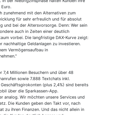
In der Niedrigzinsphase halten Kunden ihre
 Euro.
ich zunehmend mit den Alternativen zum
klung für sehr erfreulich und für absolut
ung und bei der Altersvorsorge. Denn: Wer sein
ondere auch in Zeiten einer deutlich
um vorbei. Die langfristige DAX-Kurve zeigt:
er nachhaltige Geldanlagen zu investieren.
 einem Vermögensaufbau in
nehmen."
r 7,4 Millionen Besuchern und über 48
nanrufen sowie 7.888 Textchats inkl.
Geschäftsgirokonten (plus 2,4%) sind bereits
mobil über die Sparkassen-App.
der analog. Wir möchten unsere Services und
Netz. Die Kunden geben den Takt vor, nach
 zu ihren Finanzen. Und das nicht allein in