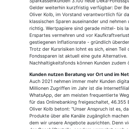
Sparkassenkunden 3.100 neue Deka-Fondssparp
Gelder weiterhin kurzfristig verfügbar: Der B
Oliver Kolb, im Vorstand verantwortlich für 
klassischen Sparen auseinander und nehmen un
richtig. Wertpapiere sind gerade mittel- bis l
Erspartes vermehren und vor Kaufkraftverlust
gestiegenen Inflationsrate - gründlich überd
Trotz der Kursrisiken lohnt es sich, einen Tei
Fondssparen ist aktuell eine gute Alternativ
Nachhaltigkeitsfonds können Kunden zudem 
Kunden nutzen Beratung vor Ort und im Net
Auch 2021 nehmen immer mehr Kunden digitale
Millionen Zugriffen im Jahr ist die Internetf
WhatsApp, der am meisten frequentierte Weg z
für das Onlinebanking freigeschaltet, 46.355
Oliver Kolb betont: "Unser Anspruch ist es, 
Produkte über alle Kanäle zugänglich machen,
dem wir unsere Angebote ausrichten. Denn viel