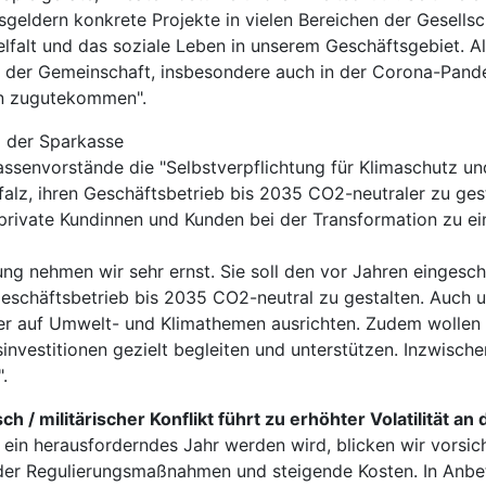
geldern konkrete Projekte in vielen Bereichen der Gesellsch
Vielfalt und das soziale Leben in unserem Geschäftsgebiet.
t der Gemeinschaft, insbesondere auch in der Corona-Pand
len zugutekommen".
m der Sparkasse
senvorstände die "Selbstverpflichtung für Klimaschutz und
pfalz, ihren Geschäftsbetrieb bis 2035 CO2-neutraler zu ge
private Kundinnen und Kunden bei der Transformation zu ei
rung nehmen wir sehr ernst. Sie soll den vor Jahren einges
Geschäftsbetrieb bis 2035 CO2-neutral zu gestalten. Auch
er auf Umwelt- und Klimathemen ausrichten. Zudem wollen
nvestitionen gezielt begleiten und unterstützen. Inzwischen
.
ch / militärischer Konflikt führt zu erhöhter Volatilität a
ein herausforderndes Jahr werden wird, blicken wir vorsich
der Regulierungsmaßnahmen und steigende Kosten. In Anbetr