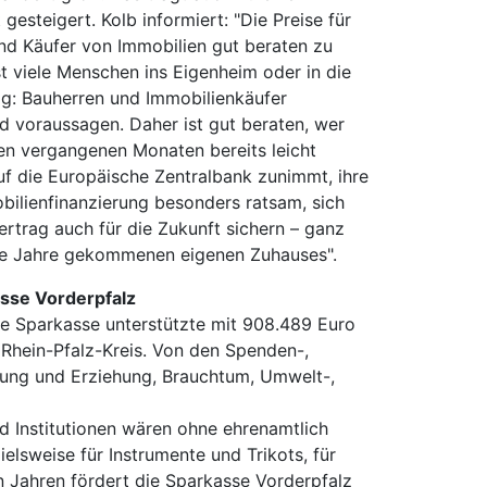
steigert. Kolb informiert: "Die Preise für
und Käufer von Immobilien gut beraten zu
t viele Menschen ins Eigenheim oder in die
g: Bauherren und Immobilienkäufer
nd voraussagen. Daher ist gut beraten, wer
 den vergangenen Monaten bereits leicht
uf die Europäische Zentralbank zunimmt, ihre
obilienfinanzierung besonders ratsam, sich
rtrag auch für die Zukunft sichern – ganz
ie Jahre gekommenen eigenen Zuhauses".
asse Vorderpfalz
Die Sparkasse unterstützte mit 908.489 Euro
 Rhein-Pfalz-Kreis. Von den Spenden-,
ldung und Erziehung, Brauchtum, Umwelt-,
nd Institutionen wären ohne ehrenamtlich
lsweise für Instrumente und Trikots, für
n Jahren fördert die Sparkasse Vorderpfalz