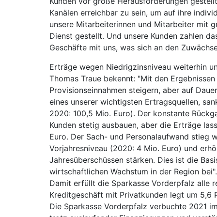
Kunden vor große Herausforderungen gestellt. 
Kanälen erreichbar zu sein, um auf ihre indi
unsere Mitarbeiterinnen und Mitarbeiter mit 
Dienst gestellt. Und unsere Kunden zahlen da
Geschäfte mit uns, was sich an den Zuwächsen
Erträge wegen Niedrigzinsniveau weiterhin un
Thomas Traue bekennt: "Mit den Ergebnissen 
Provisionseinnahmen steigern, aber auf Dauer
eines unserer wichtigsten Ertragsquellen, san
2020: 100,5 Mio. Euro). Der konstante Rückg
Kunden stetig ausbauen, aber die Erträge lass
Euro. Der Sach- und Personalaufwand stieg w
Vorjahresniveau (2020: 4 Mio. Euro) und erhöh
Jahresüberschüssen stärken. Dies ist die Ba
wirtschaftlichen Wachstum in der Region bei".
Damit erfüllt die Sparkasse Vorderpfalz alle 
Kreditgeschäft mit Privatkunden legt um 5,6 
Die Sparkasse Vorderpfalz verbuchte 2021 im