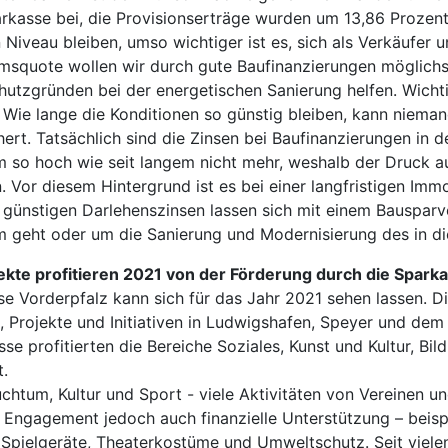
kasse bei, die Provisionserträge wurden um 13,86 Prozent ge
Niveau bleiben, umso wichtiger ist es, sich als Verkäufer 
umsquote wollen wir durch gute Baufinanzierungen möglichs
tzgründen bei der energetischen Sanierung helfen. Wichti
. Wie lange die Konditionen so günstig bleiben, kann niema
hert. Tatsächlich sind die Zinsen bei Baufinanzierungen in
um so hoch wie seit langem nicht mehr, weshalb der Druck a
. Vor diesem Hintergrund ist es bei einer langfristigen Imm
 günstigen Darlehenszinsen lassen sich mit einem Bausparve
 geht oder um die Sanierung und Modernisierung des in d
ekte profitieren 2021 von der Förderung durch die Spark
sse Vorderpfalz kann sich für das Jahr 2021 sehen lassen. 
, Projekte und Initiativen in Ludwigshafen, Speyer und dem
se profitierten die Bereiche Soziales, Kunst und Kultur, Bi
.
chtum, Kultur und Sport - viele Aktivitäten von Vereinen u
Engagement jedoch auch finanzielle Unterstützung – beispie
 Spielgeräte, Theaterkostüme und Umweltschutz. Seit viele