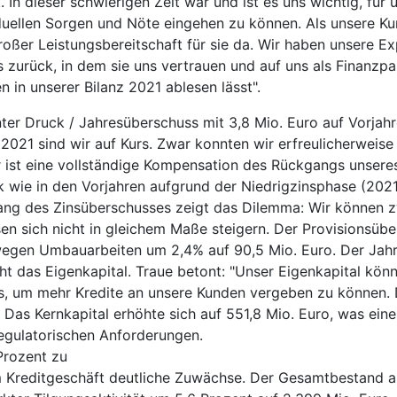
In dieser schwierigen Zeit war und ist es uns wichtig, für
viduellen Sorgen und Nöte eingehen zu können. Als unsere 
großer Leistungsbereitschaft für sie da. Wir haben unsere 
s zurück, in dem sie uns vertrauen und auf uns als Finanzp
 in unserer Bilanz 2021 ablesen lässt".
ter Druck / Jahresüberschuss mit 3,8 Mio. Euro auf Vorjah
2021 sind wir auf Kurs. Zwar konnten wir erfreulicherweis
 ist eine vollständige Kompensation des Rückgangs unseres 
k wie in den Vorjahren aufgrund der Niedrigzinsphase (2021
ang des Zinsüberschusses zeigt das Dilemma: Wir können z
en sich nicht in gleichem Maße steigern. Der Provisionsübe
egen Umbauarbeiten um 2,4% auf 90,5 Mio. Euro. Der Jahre
t das Eigenkapital. Traue betont: "Unser Eigenkapital könn
sis, um mehr Kredite an unsere Kunden vergeben zu können.
 Das Kernkapital erhöhte sich auf 551,8 Mio. Euro, was ein
regulatorischen Anforderungen.
Prozent zu
 Kreditgeschäft deutliche Zuwächse. Der Gesamtbestand an