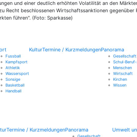
ungen und einer deutlich erhöhten Volatilität an den Mär
 zu Recht beschlossenen Wirtschaftssanktionen gegenüber
kten führen". (Foto: Sparkasse)
ort
Kultur
Termine / Kurzmeldungen
Panorama
Fussball
Gesellschaft
Kampfsport
Schul-Beruf-
Athletik
Menschen
Wassersport
Wirtschaft
Sonsige
Kirchen
Basketball
Wissen
Handball
tur
Termine / Kurzmeldungen
Panorama
Umwelt un
Gesellschaft