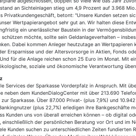
läne abgeschlossen, doppelt so viele wie das Jahr zuvor. 
estand an Sichteinlagen stieg um 4,9 Prozent auf 3.968 Mio.
das Privatkundengeschäft, betont: "Unsere Kunden setzen s
ser Wertpapierangebot sehr gut an. Wir halten diese Entwic
angfristig ein unerlässlicher Baustein in der Vermögensbild
 schützen möchte, sollte sein Geldanlageverhalten – insbes
enken. Dabei kommen Anleger heutzutage an Wertpapieren ka
l der Ersparnisse und der Altersvorsorge in Aktien, Fonds od
e. Und für die Anlage reichen schon 25 Euro im Monat. Mit
ökologische, soziale und ökonomische Verantwortung über
z
 Services der Sparkasse Vorderpfalz in Anspruch. Mit übe
iliale neben dem KundenDialogCenter mit über 213.690 Telefo
ur Sparkasse. Über 87.000 Privat- (plus 7,9%) und 10.942 
 Bankingnutzer (plus 22,7%) erledigen ihre Bankgeschäfte 
dass Kunden uns von überall erreichen können – ob digital o
 einschließlich der persönlichen Beratung vor Ort und im 
e Kunden suchen zu unterschiedlichen Zeiten fundierten Rat