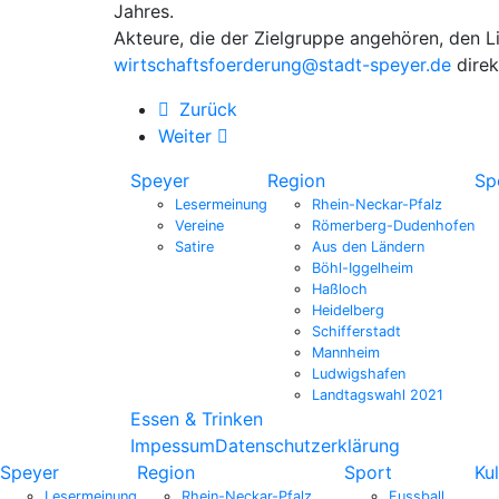
Jahres.
Akteure, die der Zielgruppe angehören, den L
wirtschaftsfoerderung@stadt-speyer.de
direk
Zurück
Weiter
Speyer
Region
Sp
Lesermeinung
Rhein-Neckar-Pfalz
Vereine
Römerberg-Dudenhofen
Satire
Aus den Ländern
Böhl-Iggelheim
Haßloch
Heidelberg
Schifferstadt
Mannheim
Ludwigshafen
Landtagswahl 2021
Essen & Trinken
Impessum
Datenschutzerklärung
Speyer
Region
Sport
Kul
Lesermeinung
Rhein-Neckar-Pfalz
Fussball