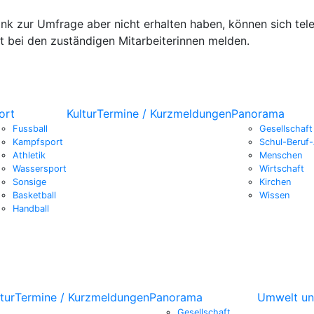
ink zur Umfrage aber nicht erhalten haben, können sich tel
t bei den zuständigen Mitarbeiterinnen melden.
ort
Kultur
Termine / Kurzmeldungen
Panorama
Fussball
Gesellschaft
Kampfsport
Schul-Beruf-
Athletik
Menschen
Wassersport
Wirtschaft
Sonsige
Kirchen
Basketball
Wissen
Handball
tur
Termine / Kurzmeldungen
Panorama
Umwelt un
Gesellschaft