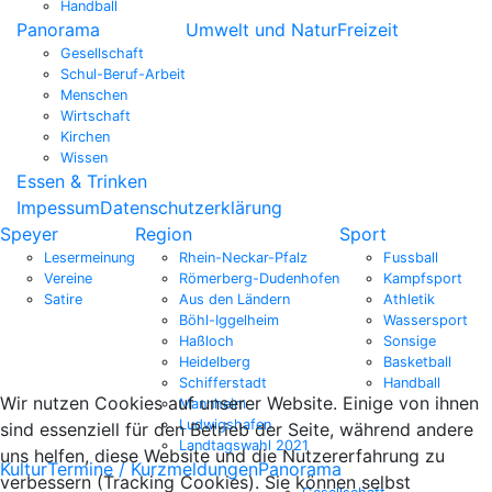
Handball
Panorama
Umwelt und Natur
Freizeit
Gesellschaft
Schul-Beruf-Arbeit
Menschen
Wirtschaft
Kirchen
Wissen
Essen & Trinken
Impessum
Datenschutzerklärung
Speyer
Region
Sport
Lesermeinung
Rhein-Neckar-Pfalz
Fussball
Vereine
Römerberg-Dudenhofen
Kampfsport
Satire
Aus den Ländern
Athletik
Böhl-Iggelheim
Wassersport
Haßloch
Sonsige
Heidelberg
Basketball
Schifferstadt
Handball
Wir nutzen Cookies auf unserer Website. Einige von ihnen
Mannheim
Ludwigshafen
sind essenziell für den Betrieb der Seite, während andere
Landtagswahl 2021
uns helfen, diese Website und die Nutzererfahrung zu
Kultur
Termine / Kurzmeldungen
Panorama
verbessern (Tracking Cookies). Sie können selbst