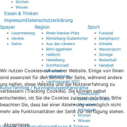
Kirchen
Wissen
Essen & Trinken
Impessum
Datenschutzerklärung
Speyer
Region
Sport
Lesermeinung
Rhein-Neckar-Pfalz
Fussball
Vereine
Römerberg-Dudenhofen
Kampfsport
Satire
Aus den Ländern
Athletik
Böhl-Iggelheim
Wassersport
Haßloch
Sonsige
Heidelberg
Basketball
Schifferstadt
Handball
Wir nutzen Cookies auf unserer Website. Einige von ihnen
Mannheim
Ludwigshafen
sind essenziell für den Betrieb der Seite, während andere
Landtagswahl 2021
uns helfen, diese Website und die Nutzererfahrung zu
Kultur
Termine / Kurzmeldungen
Panorama
verbessern (Tracking Cookies). Sie können selbst
Gesellschaft
entscheiden, ob Sie die Cookies zulassen möchten. Bitte
Schul-Beruf-Arbeit
beachten Sie, dass bei einer Ablehnung womöglich nicht
Menschen
Wirtschaft
mehr alle Funktionalitäten der Seite zur Verfügung stehen.
Kirchen
Wissen
Akzeptieren
Umwelt und Natur
Freizeit
Essen & Trinken