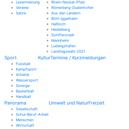
Lesermeinung
Rhein-Neckar-Pfalz
Vereine
Römerberg-Dudenhofen
Satire
Aus den Ländern
Böhl-Iggelheim
Haßloch
Heidelberg
Schifferstadt
Mannheim
Ludwigshafen
Landtagswahl 2021
Sport
Kultur
Termine / Kurzmeldungen
Fussball
Kampfsport
Athletik
Wassersport
Sonsige
Basketball
Handball
Panorama
Umwelt und Natur
Freizeit
Gesellschaft
Schul-Beruf-Arbeit
Menschen
Wirtschaft