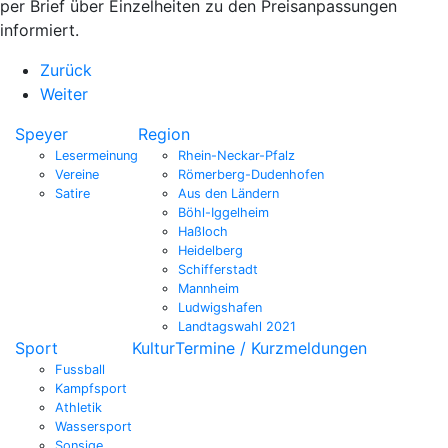
per Brief über Einzelheiten zu den Preisanpassungen
informiert.
Zurück
Weiter
Speyer
Region
Lesermeinung
Rhein-Neckar-Pfalz
Vereine
Römerberg-Dudenhofen
Satire
Aus den Ländern
Böhl-Iggelheim
Haßloch
Heidelberg
Schifferstadt
Mannheim
Ludwigshafen
Landtagswahl 2021
Sport
Kultur
Termine / Kurzmeldungen
Fussball
Kampfsport
Athletik
Wassersport
Sonsige