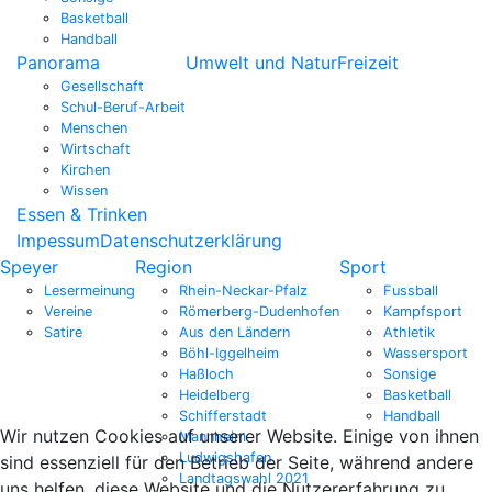
Basketball
Handball
Panorama
Umwelt und Natur
Freizeit
Gesellschaft
Schul-Beruf-Arbeit
Menschen
Wirtschaft
Kirchen
Wissen
Essen & Trinken
Impessum
Datenschutzerklärung
Speyer
Region
Sport
Lesermeinung
Rhein-Neckar-Pfalz
Fussball
Vereine
Römerberg-Dudenhofen
Kampfsport
Satire
Aus den Ländern
Athletik
Böhl-Iggelheim
Wassersport
Haßloch
Sonsige
Heidelberg
Basketball
Schifferstadt
Handball
Wir nutzen Cookies auf unserer Website. Einige von ihnen
Mannheim
Ludwigshafen
sind essenziell für den Betrieb der Seite, während andere
Landtagswahl 2021
uns helfen, diese Website und die Nutzererfahrung zu