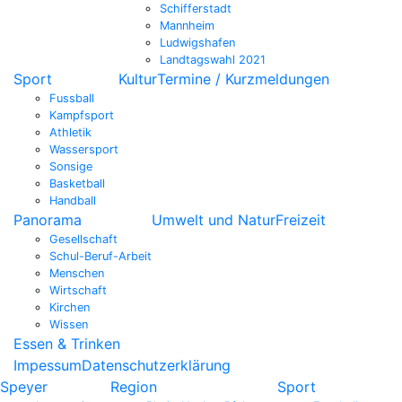
Schifferstadt
Mannheim
Ludwigshafen
Landtagswahl 2021
Sport
Kultur
Termine / Kurzmeldungen
Fussball
Kampfsport
Athletik
Wassersport
Sonsige
Basketball
Handball
Panorama
Umwelt und Natur
Freizeit
Gesellschaft
Schul-Beruf-Arbeit
Menschen
Wirtschaft
Kirchen
Wissen
Essen & Trinken
Impessum
Datenschutzerklärung
Speyer
Region
Sport