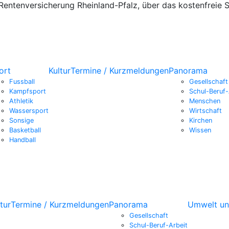
Rentenversicherung Rheinland-Pfalz, über das kostenfreie 
ort
Kultur
Termine / Kurzmeldungen
Panorama
Fussball
Gesellschaft
Kampfsport
Schul-Beruf-
Athletik
Menschen
Wassersport
Wirtschaft
Sonsige
Kirchen
Basketball
Wissen
Handball
tur
Termine / Kurzmeldungen
Panorama
Umwelt un
Gesellschaft
Schul-Beruf-Arbeit