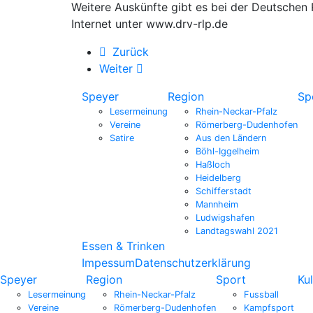
Weitere Auskünfte gibt es bei der Deutschen 
Internet unter www.drv-rlp.de
Zurück
Weiter
Speyer
Region
Sp
Lesermeinung
Rhein-Neckar-Pfalz
Vereine
Römerberg-Dudenhofen
Satire
Aus den Ländern
Böhl-Iggelheim
Haßloch
Heidelberg
Schifferstadt
Mannheim
Ludwigshafen
Landtagswahl 2021
Essen & Trinken
Impessum
Datenschutzerklärung
Speyer
Region
Sport
Kul
Lesermeinung
Rhein-Neckar-Pfalz
Fussball
Vereine
Römerberg-Dudenhofen
Kampfsport