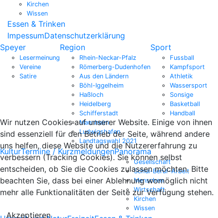
Kirchen
Wissen
Essen & Trinken
Impessum
Datenschutzerklärung
Speyer
Region
Sport
Lesermeinung
Rhein-Neckar-Pfalz
Fussball
Vereine
Römerberg-Dudenhofen
Kampfsport
Satire
Aus den Ländern
Athletik
Böhl-Iggelheim
Wassersport
Haßloch
Sonsige
Heidelberg
Basketball
Schifferstadt
Handball
Wir nutzen Cookies auf unserer Website. Einige von ihnen
Mannheim
Ludwigshafen
sind essenziell für den Betrieb der Seite, während andere
Landtagswahl 2021
uns helfen, diese Website und die Nutzererfahrung zu
Kultur
Termine / Kurzmeldungen
Panorama
verbessern (Tracking Cookies). Sie können selbst
Gesellschaft
entscheiden, ob Sie die Cookies zulassen möchten. Bitte
Schul-Beruf-Arbeit
beachten Sie, dass bei einer Ablehnung womöglich nicht
Menschen
Wirtschaft
mehr alle Funktionalitäten der Seite zur Verfügung stehen.
Kirchen
Wissen
Akzeptieren