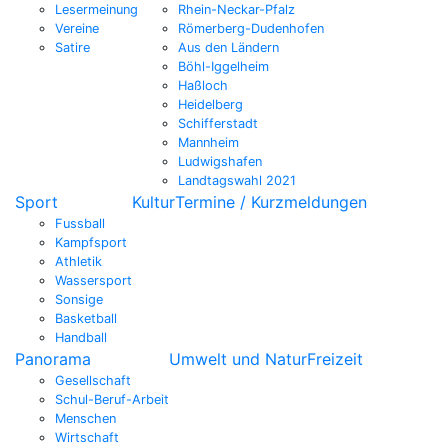
Lesermeinung
Rhein-Neckar-Pfalz
Vereine
Römerberg-Dudenhofen
Satire
Aus den Ländern
Böhl-Iggelheim
Haßloch
Heidelberg
Schifferstadt
Mannheim
Ludwigshafen
Landtagswahl 2021
Sport
Kultur
Termine / Kurzmeldungen
Fussball
Kampfsport
Athletik
Wassersport
Sonsige
Basketball
Handball
Panorama
Umwelt und Natur
Freizeit
Gesellschaft
Schul-Beruf-Arbeit
Menschen
Wirtschaft