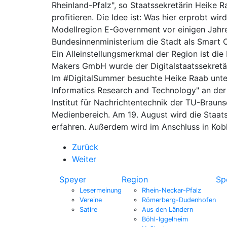
Rheinland-Pfalz", so Staatssekretärin Heike
profitieren. Die Idee ist: Was hier erprobt w
Modellregion E-Government vor einigen Jahre
Bundesinnenministerium die Stadt als Smart C
Ein Alleinstellungsmerkmal der Region ist die
Makers GmbH wurde der Digitalstaatssekretä
Im #DigitalSummer besuchte Heike Raab unter 
Informatics Research and Technology" an der 
Institut für Nachrichtentechnik der TU-Braun
Medienbereich. Am 19. August wird die Staat
erfahren. Außerdem wird im Anschluss in Ko
Zurück
Weiter
Speyer
Region
Sp
Lesermeinung
Rhein-Neckar-Pfalz
Vereine
Römerberg-Dudenhofen
Satire
Aus den Ländern
Böhl-Iggelheim