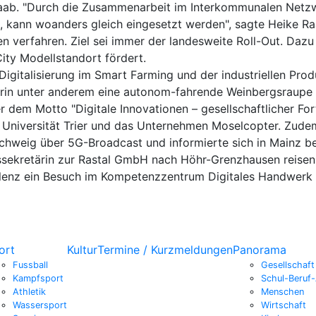
 Raab. "Durch die Zusammenarbeit im Interkommunalen Netz
ird, kann woanders gleich eingesetzt werden", sagte Heike R
n verfahren. Ziel sei immer der landesweite Roll-Out. Daz
ity Modellstandort fördert.
 Digitalisierung im Smart Farming und der industriellen Pro
rin unter anderem eine autonom-fahrende Weinbergsraupe 
dem Motto "Digitale Innovationen – gesellschaftlicher Fort
Universität Trier und das Unternehmen Moselcopter. Zudem 
schweig über 5G-Broadcast und informierte sich in Mainz be
ssekretärin zur Rastal GmbH nach Höhr-Grenzhausen reisen,
blenz ein Besuch im Kompetenzzentrum Digitales Handwerk
ort
Kultur
Termine / Kurzmeldungen
Panorama
Fussball
Gesellschaft
Kampfsport
Schul-Beruf-
Athletik
Menschen
Wassersport
Wirtschaft