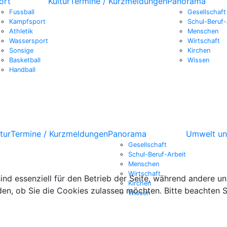
ort
Kultur
Termine / Kurzmeldungen
Panorama
Fussball
Gesellschaft
Kampfsport
Schul-Beruf-
Athletik
Menschen
Wassersport
Wirtschaft
Sonsige
Kirchen
Basketball
Wissen
Handball
tur
Termine / Kurzmeldungen
Panorama
Umwelt un
Gesellschaft
Schul-Beruf-Arbeit
Menschen
Wirtschaft
ind essenziell für den Betrieb der Seite, während andere u
Kirchen
den, ob Sie die Cookies zulassen möchten. Bitte beachten S
Wissen