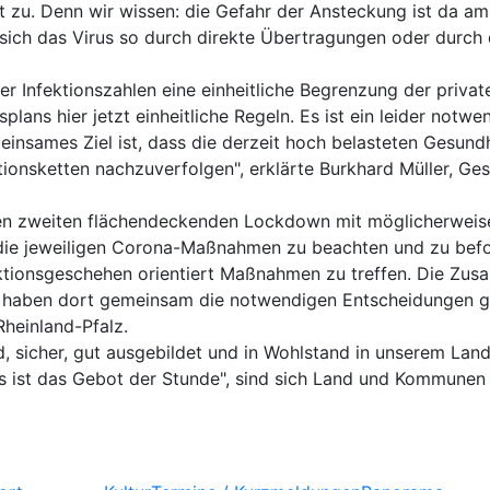
ht zu. Denn wir wissen: die Gefahr der Ansteckung ist da a
ch das Virus so durch direkte Übertragungen oder durch di
r Infektionszahlen eine einheitliche Begrenzung der privat
ns hier jetzt einheitliche Regeln. Es ist ein leider notwe
insames Ziel ist, dass die derzeit hoch belasteten Gesund
ktionsketten nachzuverfolgen", erklärte Burkhard Müller, G
inen zweiten flächendeckenden Lockdown mit möglicherweis
 die jeweiligen Corona-Maßnahmen zu beachten und zu befol
fektionsgeschehen orientiert Maßnahmen zu treffen. Die 
r haben dort gemeinsam die notwendigen Entscheidungen get
heinland-Pfalz.
, sicher, gut ausgebildet und in Wohlstand in unserem Land
as ist das Gebot der Stunde", sind sich Land und Kommunen 