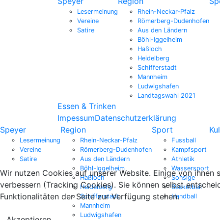
Speyer
Region
Sp
Lesermeinung
Rhein-Neckar-Pfalz
Vereine
Römerberg-Dudenhofen
Satire
Aus den Ländern
Böhl-Iggelheim
Haßloch
Heidelberg
Schifferstadt
Mannheim
Ludwigshafen
Landtagswahl 2021
Essen & Trinken
Impessum
Datenschutzerklärung
Speyer
Region
Sport
Kul
Lesermeinung
Rhein-Neckar-Pfalz
Fussball
Vereine
Römerberg-Dudenhofen
Kampfsport
Satire
Aus den Ländern
Athletik
Böhl-Iggelheim
Wassersport
Wir nutzen Cookies auf unserer Website. Einige von ihnen s
Haßloch
Sonsige
verbessern (Tracking Cookies). Sie können selbst entschei
Heidelberg
Basketball
Funktionalitäten der Seite zur Verfügung stehen.
Schifferstadt
Handball
Mannheim
Ludwigshafen
Akzeptieren