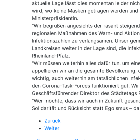
aktuelle Lage lässt dies momentan leider nic
wird, wo keine Masken getragen werden und si
Ministerpräsidentin.
"Wir begrüßen angesichts der rasant steigende
regionalen Maßnahmen des Warn- und Aktionspla
Infektionszahlen zu verlangsamen. Unser geme
Landkreisen weiter in der Lage sind, die Infe
Rheinland-Pfalz.
"Wir müssen weiterhin alles dafür tun, um e
appellieren wir an die gesamte Bevölkerung,
wichtig, auch weiterhin am tatsächlichen In
den Corona-Task-Forces funktioniert gut. Wi
Geschäftsführender Direktor des Städtetags R
"Wer möchte, dass wir auch in Zukunft gesund
Solidarität und Rücksicht statt Egoismus – d
Zurück
Weiter