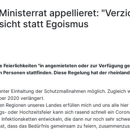
inisterrat appellieret: "Verzi
ksicht statt Egoismus
e Feierlichkeiten "in angemieteten oder zur Verfügung ge
Personen stattfinden. Diese Regelung hat der rheinland-
 unter Einhaltung der Schutzmaßnahmen möglich. Zugleich w
er 2020 verlängert.
en Regionen unseres Landes erfüllen mich und uns alle hier 
tags- oder Hochzeitsfeier kann sich rasend schnell ein Coro
 Infektionsketten entwickeln, die dann nur noch sehr schwe
sst, dass das Bedürfnis gemeinsam zu feiern, zusammenzusit