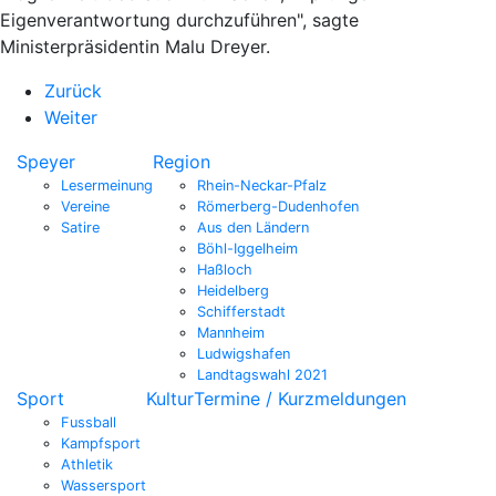
Eigenverantwortung durchzuführen", sagte
Ministerpräsidentin Malu Dreyer.
Zurück
Weiter
Speyer
Region
Lesermeinung
Rhein-Neckar-Pfalz
Vereine
Römerberg-Dudenhofen
Satire
Aus den Ländern
Böhl-Iggelheim
Haßloch
Heidelberg
Schifferstadt
Mannheim
Ludwigshafen
Landtagswahl 2021
Sport
Kultur
Termine / Kurzmeldungen
Fussball
Kampfsport
Athletik
Wassersport