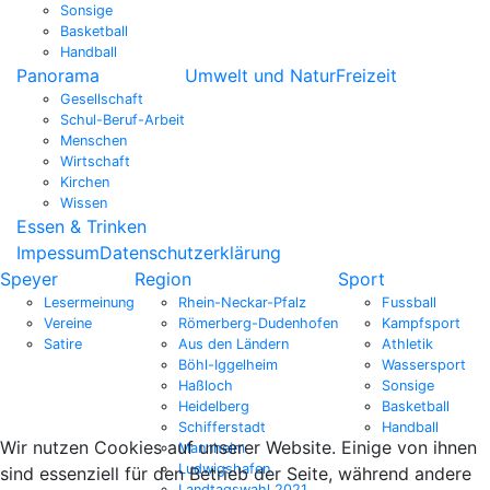
Sonsige
Basketball
Handball
Panorama
Umwelt und Natur
Freizeit
Gesellschaft
Schul-Beruf-Arbeit
Menschen
Wirtschaft
Kirchen
Wissen
Essen & Trinken
Impessum
Datenschutzerklärung
Speyer
Region
Sport
Lesermeinung
Rhein-Neckar-Pfalz
Fussball
Vereine
Römerberg-Dudenhofen
Kampfsport
Satire
Aus den Ländern
Athletik
Böhl-Iggelheim
Wassersport
Haßloch
Sonsige
Heidelberg
Basketball
Schifferstadt
Handball
Wir nutzen Cookies auf unserer Website. Einige von ihnen
Mannheim
Ludwigshafen
sind essenziell für den Betrieb der Seite, während andere
Landtagswahl 2021