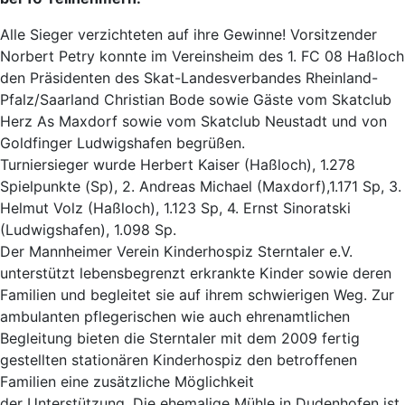
Alle Sieger verzichteten auf ihre Gewinne! Vorsitzender
Norbert Petry konnte im Vereinsheim des 1. FC 08 Haßloch
den Präsidenten des Skat-Landesverbandes Rheinland-
Pfalz/Saarland Christian Bode sowie Gäste vom Skatclub
Herz As Maxdorf sowie vom Skatclub Neustadt und von
Goldfinger Ludwigshafen begrüßen.
Turniersieger wurde Herbert Kaiser (Haßloch), 1.278
Spielpunkte (Sp), 2. Andreas Michael (Maxdorf),1.171 Sp, 3.
Helmut Volz (Haßloch), 1.123 Sp, 4. Ernst Sinoratski
(Ludwigshafen), 1.098 Sp.
Der Mannheimer Verein Kinderhospiz Sterntaler e.V.
unterstützt lebensbegrenzt erkrankte Kinder sowie deren
Familien und begleitet sie auf ihrem schwierigen Weg. Zur
ambulanten pflegerischen wie auch ehrenamtlichen
Begleitung bieten die Sterntaler mit dem 2009 fertig
gestellten stationären Kinderhospiz den betroffenen
Familien eine zusätzliche Möglichkeit
der Unterstützung. Die ehemalige Mühle in Dudenhofen ist