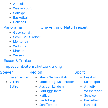
Athletik
Wassersport
Sonsige
Basketball
Handball
Panorama
Umwelt und Natur
Freizeit
Gesellschaft
Schul-Beruf-Arbeit
Menschen
Wirtschaft
Kirchen
Wissen
Essen & Trinken
Impessum
Datenschutzerklärung
Speyer
Region
Sport
Lesermeinung
Rhein-Neckar-Pfalz
Fussball
Vereine
Römerberg-Dudenhofen
Kampfsport
Satire
Aus den Ländern
Athletik
Böhl-Iggelheim
Wassersport
Haßloch
Sonsige
Heidelberg
Basketball
Schifferstadt
Handball