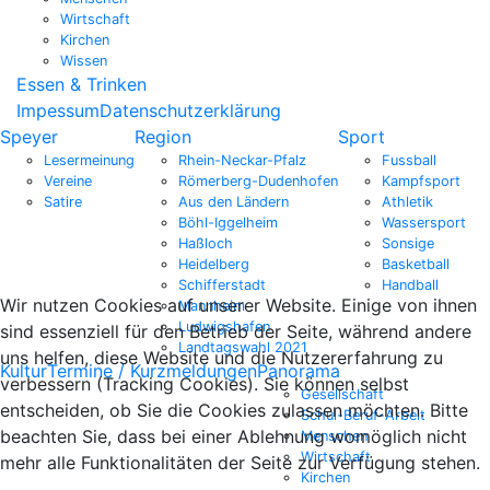
Wirtschaft
Kirchen
Wissen
Essen & Trinken
Impessum
Datenschutzerklärung
Speyer
Region
Sport
Lesermeinung
Rhein-Neckar-Pfalz
Fussball
Vereine
Römerberg-Dudenhofen
Kampfsport
Satire
Aus den Ländern
Athletik
Böhl-Iggelheim
Wassersport
Haßloch
Sonsige
Heidelberg
Basketball
Schifferstadt
Handball
Wir nutzen Cookies auf unserer Website. Einige von ihnen
Mannheim
Ludwigshafen
sind essenziell für den Betrieb der Seite, während andere
Landtagswahl 2021
uns helfen, diese Website und die Nutzererfahrung zu
Kultur
Termine / Kurzmeldungen
Panorama
verbessern (Tracking Cookies). Sie können selbst
Gesellschaft
entscheiden, ob Sie die Cookies zulassen möchten. Bitte
Schul-Beruf-Arbeit
beachten Sie, dass bei einer Ablehnung womöglich nicht
Menschen
Wirtschaft
mehr alle Funktionalitäten der Seite zur Verfügung stehen.
Kirchen