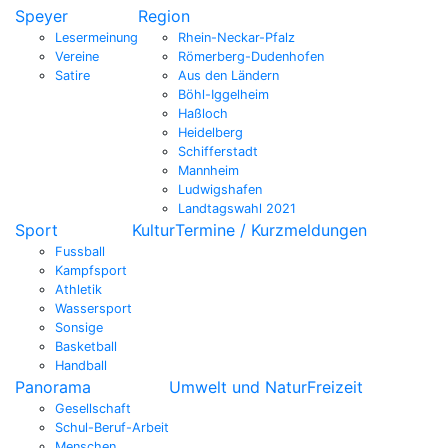
Speyer
Region
Lesermeinung
Rhein-Neckar-Pfalz
Vereine
Römerberg-Dudenhofen
Satire
Aus den Ländern
Böhl-Iggelheim
Haßloch
Heidelberg
Schifferstadt
Mannheim
Ludwigshafen
Landtagswahl 2021
Sport
Kultur
Termine / Kurzmeldungen
Fussball
Kampfsport
Athletik
Wassersport
Sonsige
Basketball
Handball
Panorama
Umwelt und Natur
Freizeit
Gesellschaft
Schul-Beruf-Arbeit
Menschen