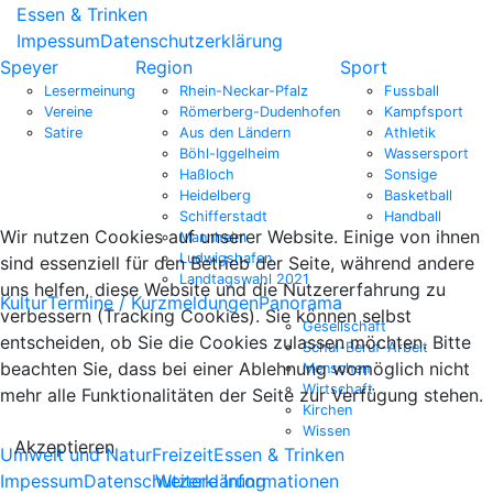
Essen & Trinken
Impessum
Datenschutzerklärung
Speyer
Region
Sport
Lesermeinung
Rhein-Neckar-Pfalz
Fussball
Vereine
Römerberg-Dudenhofen
Kampfsport
Satire
Aus den Ländern
Athletik
Böhl-Iggelheim
Wassersport
Haßloch
Sonsige
Heidelberg
Basketball
Schifferstadt
Handball
Wir nutzen Cookies auf unserer Website. Einige von ihnen
Mannheim
Ludwigshafen
sind essenziell für den Betrieb der Seite, während andere
Landtagswahl 2021
uns helfen, diese Website und die Nutzererfahrung zu
Kultur
Termine / Kurzmeldungen
Panorama
verbessern (Tracking Cookies). Sie können selbst
Gesellschaft
entscheiden, ob Sie die Cookies zulassen möchten. Bitte
Schul-Beruf-Arbeit
beachten Sie, dass bei einer Ablehnung womöglich nicht
Menschen
Wirtschaft
mehr alle Funktionalitäten der Seite zur Verfügung stehen.
Kirchen
Wissen
Akzeptieren
Umwelt und Natur
Freizeit
Essen & Trinken
Impessum
Datenschutzerklärung
Weitere Informationen