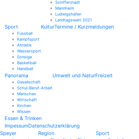
Schifferstadt
Mannheim
Ludwigshafen
Landtagswahl 2021
Sport
Kultur
Termine / Kurzmeldungen
Fussball
Kampfsport
Athletik
Wassersport
Sonsige
Basketball
Handball
Panorama
Umwelt und Natur
Freizeit
Gesellschaft
Schul-Beruf-Arbeit
Menschen
Wirtschaft
Kirchen
Wissen
Essen & Trinken
Impessum
Datenschutzerklärung
Speyer
Region
Sport