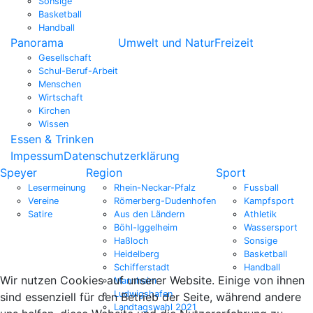
Sonsige
Basketball
Handball
Panorama
Umwelt und Natur
Freizeit
Gesellschaft
Schul-Beruf-Arbeit
Menschen
Wirtschaft
Kirchen
Wissen
Essen & Trinken
Impessum
Datenschutzerklärung
Speyer
Region
Sport
Lesermeinung
Rhein-Neckar-Pfalz
Fussball
Vereine
Römerberg-Dudenhofen
Kampfsport
Satire
Aus den Ländern
Athletik
Böhl-Iggelheim
Wassersport
Haßloch
Sonsige
Heidelberg
Basketball
Schifferstadt
Handball
Wir nutzen Cookies auf unserer Website. Einige von ihnen
Mannheim
Ludwigshafen
sind essenziell für den Betrieb der Seite, während andere
Landtagswahl 2021