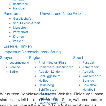
Basketball
Handball
Panorama
Umwelt und Natur
Freizeit
Gesellschaft
Schul-Beruf-Arbeit
Menschen
Wirtschaft
Kirchen
Wissen
Essen & Trinken
Impessum
Datenschutzerklärung
Speyer
Region
Sport
Lesermeinung
Rhein-Neckar-Pfalz
Fussball
Vereine
Römerberg-Dudenhofen
Kampfsport
Satire
Aus den Ländern
Athletik
Böhl-Iggelheim
Wassersport
Haßloch
Sonsige
Heidelberg
Basketball
Schifferstadt
Handball
Wir nutzen Cookies auf unserer Website. Einige von ihnen
Mannheim
Ludwigshafen
sind essenziell für den Betrieb der Seite, während andere
Landtagswahl 2021
uns helfen, diese Website und die Nutzererfahrung zu