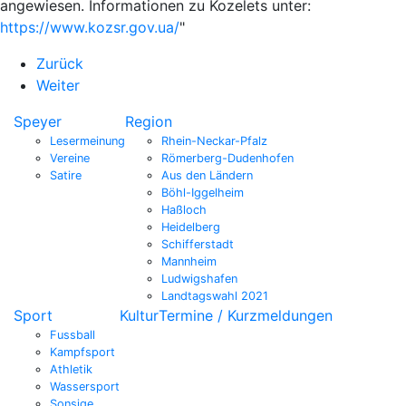
angewiesen. Informationen zu Kozelets unter:
https://www.kozsr.gov.ua/
"
Zurück
Weiter
Speyer
Region
Lesermeinung
Rhein-Neckar-Pfalz
Vereine
Römerberg-Dudenhofen
Satire
Aus den Ländern
Böhl-Iggelheim
Haßloch
Heidelberg
Schifferstadt
Mannheim
Ludwigshafen
Landtagswahl 2021
Sport
Kultur
Termine / Kurzmeldungen
Fussball
Kampfsport
Athletik
Wassersport
Sonsige