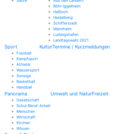
Satire
Aus den Ländern
Böhl-Iggelheim
Haßloch
Heidelberg
Schifferstadt
Mannheim
Ludwigshafen
Landtagswahl 2021
Sport
Kultur
Termine / Kurzmeldungen
Fussball
Kampfsport
Athletik
Wassersport
Sonsige
Basketball
Handball
Panorama
Umwelt und Natur
Freizeit
Gesellschaft
Schul-Beruf-Arbeit
Menschen
Wirtschaft
Kirchen
Wissen