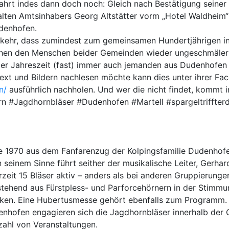
e Fahrt indes dann doch noch: Gleich nach Bestätigung sein
 alten Amtsinhabers Georg Altstätter vorm „Hotel Waldheim
denhofen.
ckkehr, dass zumindest zum gemeinsamen Hundertjährigen in
chen den Menschen beider Gemeinden wieder ungeschmäler
er Jahreszeit (fast) immer auch jemanden aus Dudenhofen a
Text und Bildern nachlesen möchte kann dies unter ihrer F
n/
ausführlich nachholen. Und wer die nicht findet, komm
 #Jagdhornbläser #Dudenhofen #Martell #spargeltriffterdbe
e 1970 aus dem Fanfarenzug der Kolpingsfamilie Dudenhof
 seinem Sinne führt seither der musikalische Leiter, Gerhar
eit 15 Bläser aktiv – anders als bei anderen Gruppierungen 
stehend aus Fürstpless- und Parforcehörnern in der Stimm
ücken. Eine Hubertusmesse gehört ebenfalls zum Programm.
denhofen engagieren sich die Jagdhornbläser innerhalb der
zahl von Veranstaltungen.