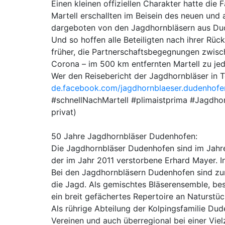
Einen kleinen offiziellen Charakter hatte di
Martell erschallten im Beisein des neuen und
dargeboten von den Jagdhornbläsern aus Du
Und so hoffen alle Beteiligten nach ihrer Rü
früher, die Partnerschaftsbegegnungen zwis
Corona – im 500 km entfernten Martell zu jed
Wer den Reisebericht der Jagdhornbläser in 
de.facebook.com/jagdhornblaeser.dudenhofe
#schnellNachMartell #plimaistprima #Jagdhorn
privat)
50 Jahre Jagdhornbläser Dudenhofen:
Die Jagdhornbläser Dudenhofen sind im Jahr
der im Jahr 2011 verstorbene Erhard Mayer. In
Bei den Jagdhornbläsern Dudenhofen sind zurz
die Jagd. Als gemischtes Bläserensemble, be
ein breit gefächertes Repertoire an Naturst
Als rührige Abteilung der Kolpingsfamilie Du
Vereinen und auch überregional bei einer Viel