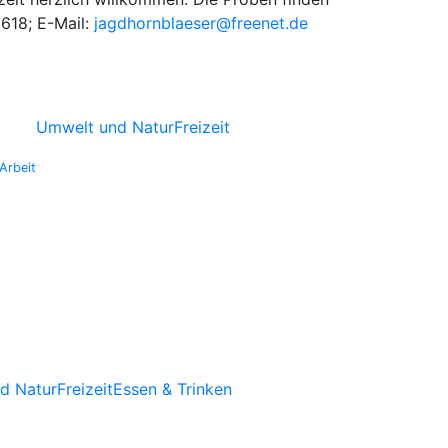
5618; E-Mail:
jagdhornblaeser@freenet.de
Umwelt und Natur
Freizeit
Arbeit
d Natur
Freizeit
Essen & Trinken