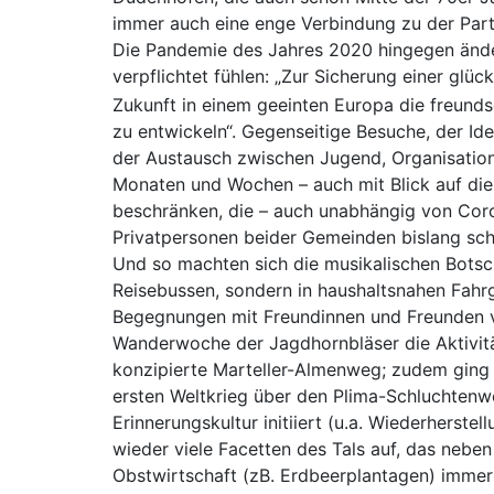
immer auch eine enge Verbindung zu der Par
Die Pandemie des Jahres 2020 hingegen änder
verpflichtet fühlen: „Zur Sicherung einer glüc
Zukunft in einem geeinten Europa die freund
zu entwickeln“. Gegenseitige Besuche, der Id
der Austausch zwischen Jugend, Organisatio
Monaten und Wochen – auch mit Blick auf die 
beschränken, die – auch unabhängig von Coro
Privatpersonen beider Gemeinden bislang scho
Und so machten sich die musikalischen Botsc
Reisebussen, sondern in haushaltsnahen Fahr
Begegnungen mit Freundinnen und Freunden v
Wanderwoche der Jagdhornbläser die Aktivität
konzipierte Marteller-Almenweg; zudem ging e
ersten Weltkrieg über den Plima-Schluchtenwe
Erinnerungskultur initiiert (u.a. Wiederhers
wieder viele Facetten des Tals auf, das neben
Obstwirtschaft (zB. Erdbeerplantagen) immer 