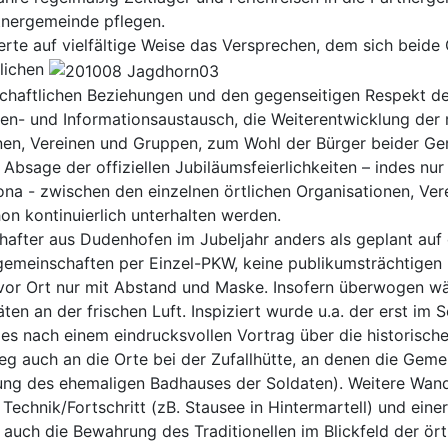
tnergemeinde pflegen.
te auf vielfältige Weise das Versprechen, dem sich beide
klichen
schaftlichen Beziehungen und den gegenseitigen Respekt de
een- und Informationsaustausch, die Weiterentwicklung der
nen, Vereinen und Gruppen, zum Wohl der Bürger beider Ge
Absage der offiziellen Jubiläumsfeierlichkeiten – indes nu
na - zwischen den einzelnen örtlichen Organisationen, Ve
n kontinuierlich unterhalten werden.
hafter aus Dudenhofen im Jubeljahr anders als geplant au
gemeinschaften per Einzel-PKW, keine publikumsträchtigen
or Ort nur mit Abstand und Maske. Insofern überwogen w
en an der frischen Luft. Inspiziert wurde u.a. der erst im
s nach einem eindrucksvollen Vortrag über die historische
g auch an die Orte bei der Zufallhütte, an denen die Geme
tellung des ehemaligen Badhauses der Soldaten). Weitere Wa
 Technik/Fortschritt (zB. Stausee in Hintermartell) und ein
auch die Bewahrung des Traditionellen im Blickfeld der ört