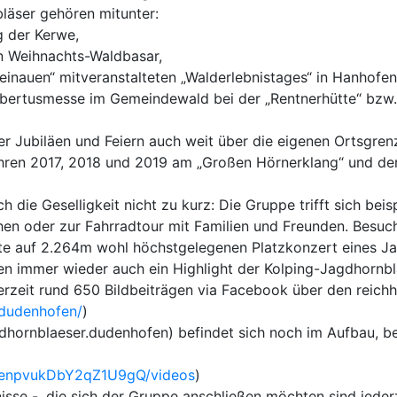
bläser gehören mitunter:
g der Kerwe,
n Weihnachts-Waldbasar,
einauen“ mitveranstalteten „Walderlebnistages“ in Hanhofen
Hubertusmesse im Gemeindewald bei der „Rentnerhütte“ bzw.
r Jubiläen und Feiern auch weit über die eigenen Ortsgren
hren 2017, 2018 und 2019 am „Großen Hörnerklang“ und d
die Geselligkeit nicht zu kurz: Die Gruppe trifft sich bei
n oder zur Fahrradtour mit Familien und Freunden. Besuche
ütte auf 2.264m wohl höchstgelegenen Platzkonzert eines 
ssen immer wieder auch ein Highlight der Kolping-Jagdhornb
erzeit rund 650 Bildbeiträgen via Facebook über den reichh
.dudenhofen/
)
ornblaeser.dudenhofen) befindet sich noch im Aufbau, bein
xenpvukDbY2qZ1U9gQ/videos
)
isse -, die sich der Gruppe anschließen möchten sind jeder