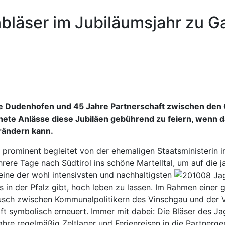
läser im Jubiläumsjahr zu Gas
ie Dudenhofen und 45 Jahre Partnerschaft zwischen den
eignete Anlässe diese Jubiläen gebührend zu feiern, wenn
erändern kann.
, prominent begleitet von der ehemaligen Staatsministeri
rere Tage nach Südtirol ins schöne Martelltal, um auf die 
eine der wohl intensivsten und nachhaltigsten
 in der Pfalz gibt, hoch leben zu lassen. Im Rahmen einer
h zwischen Kommunalpolitikern des Vinschgau und der Vor
ft symbolisch erneuert. Immer mit dabei: Die Bläser des J
ahre regelmäßig Zeltlager und Ferienreisen in die Partner