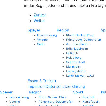
in der Regel jeden ersten und letzten Freitag
Zurück
Weiter
Speyer
Region
Sp
Lesermeinung
Rhein-Neckar-Pfalz
Vereine
Römerberg-Dudenhofen
Satire
Aus den Ländern
Böhl-Iggelheim
Haßloch
Heidelberg
Schifferstadt
Mannheim
Ludwigshafen
Landtagswahl 2021
Essen & Trinken
Impessum
Datenschutzerklärung
Speyer
Region
Sport
Kul
Lesermeinung
Rhein-Neckar-Pfalz
Fussball
Vereine
Römerberg-Dudenhofen
Kampfsport