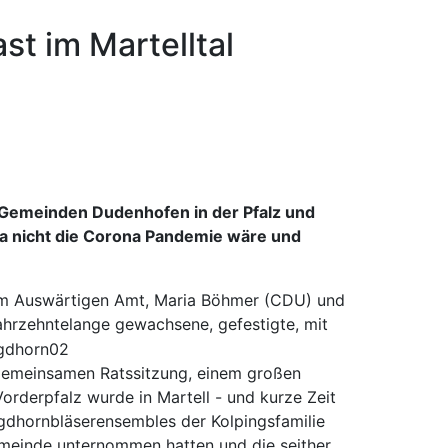
t im Martelltal
 Gemeinden Dudenhofen in der Pfalz und
 da nicht die Corona Pandemie wäre und
n im Auswärtigen Amt, Maria Böhmer (CDU) und
jahrzehntelange gewachsene, gefestigte, mit
 gemeinsamen Ratssitzung, einem großen
derpfalz wurde in Martell - und kurze Zeit
agdhornbläserensembles der Kolpingsfamilie
gemeinde unternommen hatten und die seither