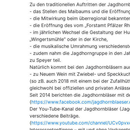
Zu den traditionellen Auftritten der Jagdhorn
- das Stellen des Maibaums und die Eröffnun
- die Mitwirkung beim überregional bekannte
- die Eröffnung des vom „Forstamt Pfälzer Rh
- im jährlichen Wechsel die Gestaltung der 
„Wingertsmühle“ oder in der Kirche,
- die musikalische Umrahmung verschiedenste
- zudem nahm die Jagdhorngruppe in den Ja
zu Speyer teil.
Natürlich kommt bei den Jagdhornbläsern auch 
- zu Neuem Wein mit Zwiebel- und Speckkuche
(so zB. auch 2018 mit einem bei der Zufallh
gleichwohl bei offiziellen und privaten Anlä
Seit 2014 berichten die Jagdhornbläser mit d
(
https://www.facebook.com/jagdhornblaeser
Der You-Tube-Kanal der Jagdhornbläser (Jagdh
verschiedene Beiträge.
(
https://www.youtube.com/channel/UCv0pv
Interessenten*innen – mit und ohne Vorkenntn