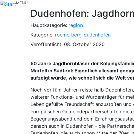
MENÜ
Dudenhofen: Jagdhornb
Hauptkategorie:
region
Kategorie:
roemerberg-dudenhofen
Veröffentlicht: 08. Oktober 2020
50 Jahre Jagdhornbläser der Kolpingsfamil
Martell in Südtirol: Eigentlich allesamt ge
aufzeigt würde, wie schnell sich die Welt v
Noch vor fünf Jahren reiste halb Dudenhofen
weiterer Funktions- und Würdenträger für meh
Leben gefüllte Freundschaft anzustoßen und 
europäischen Gemeindepartnerschaften die es
Begegnungsabend und dem Erfahrungsaustausc
danach auch in Dudenhofen - die Partnerscha
Dudenhofen, die auch schon Mitte der 70er J