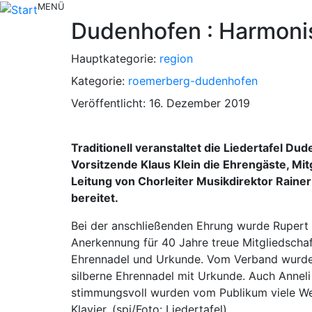
MENÜ
Dudenhofen : Harmonis
Hauptkategorie:
region
Kategorie:
roemerberg-dudenhofen
Veröffentlicht: 16. Dezember 2019
Traditionell veranstaltet die Liedertafel D
Vorsitzende Klaus Klein die Ehrengäste, Mi
Leitung von Chorleiter Musikdirektor Rain
bereitet.
Bei der anschließenden Ehrung wurde Rupert
Anerkennung für 40 Jahre treue Mitgliedschaf
Ehrennadel und Urkunde. Vom Verband wurden 
silberne Ehrennadel mit Urkunde. Auch Anneli 
stimmungsvoll wurden vom Publikum viele We
Klavier. (spi/Foto: Liedertafel)