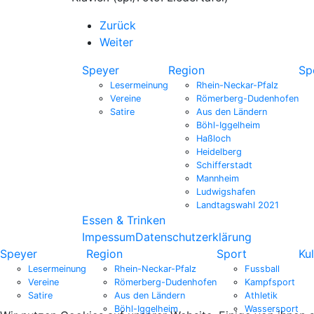
Zurück
Weiter
Speyer
Region
Sp
Lesermeinung
Rhein-Neckar-Pfalz
Vereine
Römerberg-Dudenhofen
Satire
Aus den Ländern
Böhl-Iggelheim
Haßloch
Heidelberg
Schifferstadt
Mannheim
Ludwigshafen
Landtagswahl 2021
Essen & Trinken
Impessum
Datenschutzerklärung
Speyer
Region
Sport
Kul
Lesermeinung
Rhein-Neckar-Pfalz
Fussball
Vereine
Römerberg-Dudenhofen
Kampfsport
Satire
Aus den Ländern
Athletik
Böhl-Iggelheim
Wassersport