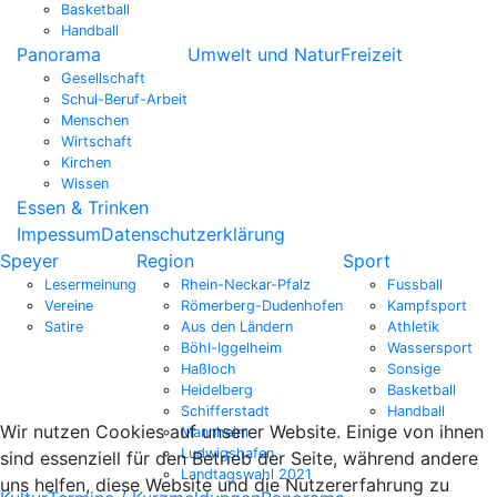
Basketball
Handball
Panorama
Umwelt und Natur
Freizeit
Gesellschaft
Schul-Beruf-Arbeit
Menschen
Wirtschaft
Kirchen
Wissen
Essen & Trinken
Impessum
Datenschutzerklärung
Speyer
Region
Sport
Lesermeinung
Rhein-Neckar-Pfalz
Fussball
Vereine
Römerberg-Dudenhofen
Kampfsport
Satire
Aus den Ländern
Athletik
Böhl-Iggelheim
Wassersport
Haßloch
Sonsige
Heidelberg
Basketball
Schifferstadt
Handball
Wir nutzen Cookies auf unserer Website. Einige von ihnen
Mannheim
Ludwigshafen
sind essenziell für den Betrieb der Seite, während andere
Landtagswahl 2021
uns helfen, diese Website und die Nutzererfahrung zu