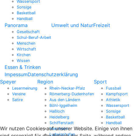
Wassersport
Sonsige
Basketball
Handball
Panorama
Umwelt und Natur
Freizeit
Gesellschaft
Schul-Beruf-Arbeit
Menschen
Wirtschaft
Kirchen
Wissen
Essen & Trinken
Impessum
Datenschutzerklärung
Speyer
Region
Sport
Lesermeinung
Rhein-Neckar-Pfalz
Fussball
Vereine
Römerberg-Dudenhofen
Kampfsport
Satire
Aus den Ländern
Athletik
Böhl-Iggelheim
Wassersport
Haßloch
Sonsige
Heidelberg
Basketball
Schifferstadt
Handball
Wir nutzen Cookies auf unserer Website. Einige von ihnen
Mannheim
Ludwigshafen
sind essenziell für den Betrieb der Seite, während andere