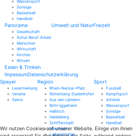
Wassersport
Sonsige
Basketball
Handball
Panorama
Umwelt und Natur
Freizeit
Gesellschaft
Schul-Beruf-Arbeit
Menschen
Wirtschaft
Kirchen
Wissen
Essen & Trinken
Impessum
Datenschutzerklärung
Speyer
Region
Sport
Lesermeinung
Rhein-Neckar-Pfalz
Fussball
Vereine
Römerberg-Dudenhofen
Kampfsport
Satire
Aus den Ländern
Athletik
Böhl-Iggelheim
Wassersport
Haßloch
Sonsige
Heidelberg
Basketball
Schifferstadt
Handball
Wir nutzen Cookies auf unserer Website. Einige von ihnen
Mannheim
Ludwigshafen
sind essenziell für den Betrieb der Seite, während andere