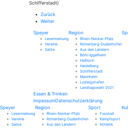
Schifferstadt)
Zurück
Weiter
Speyer
Region
Sp
Lesermeinung
Rhein-Neckar-Pfalz
Vereine
Römerberg-Dudenhofen
Satire
Aus den Ländern
Böhl-Iggelheim
Haßloch
Heidelberg
Schifferstadt
Mannheim
Ludwigshafen
Landtagswahl 2021
Essen & Trinken
Impessum
Datenschutzerklärung
Speyer
Region
Sport
Kul
Lesermeinung
Rhein-Neckar-Pfalz
Fussball
Vereine
Römerberg-Dudenhofen
Kampfsport
Satire
Aus den Ländern
Athletik