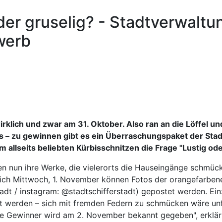
der gruselig? - Stadtverwaltu
werb
irklich und zwar am 31. Oktober. Also ran an die Löffel u
s – zu gewinnen gibt es ein Überraschungspaket der Sta
allseits beliebten Kürbisschnitzen die Frage "Lustig ode
en nun ihre Werke, die vielerorts die Hauseingänge schmück
ßlich Mittwoch, 1. November können Fotos der orangefarbe
tadt / instagram: @stadtschifferstadt) gepostet werden. Ein
 werden – sich mit fremden Federn zu schmücken wäre unfai
che Gewinner wird am 2. November bekannt gegeben", erklär