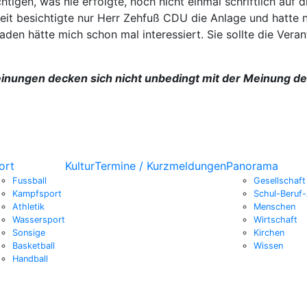
tigen, was nie erfolgte, noch nicht einmal schriftlich auf d
eit besichtigte nur Herr Zehfuß CDU die Anlage und hatte 
den hätte mich schon mal interessiert. Sie sollte die Ver
inungen decken sich nicht unbedingt mit der Meinung der 
ort
Kultur
Termine / Kurzmeldungen
Panorama
Fussball
Gesellschaft
Kampfsport
Schul-Beruf-
Athletik
Menschen
Wassersport
Wirtschaft
Sonsige
Kirchen
Basketball
Wissen
Handball