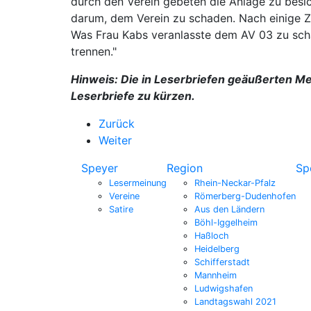
durch den Verein gebeten die Anlage zu besich
darum, dem Verein zu schaden. Nach einige Z
Was Frau Kabs veranlasste dem AV 03 zu scha
trennen."
Hinweis: Die in Leserbriefen geäußerten Me
Leserbriefe zu kürzen.
Zurück
Weiter
Speyer
Region
Sp
Lesermeinung
Rhein-Neckar-Pfalz
Vereine
Römerberg-Dudenhofen
Satire
Aus den Ländern
Böhl-Iggelheim
Haßloch
Heidelberg
Schifferstadt
Mannheim
Ludwigshafen
Landtagswahl 2021