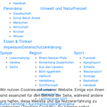
Handball
Panorama
Umwelt und Natur
Freizeit
Gesellschaft
Schul-Beruf-Arbeit
Menschen
Wirtschaft
Kirchen
Wissen
Essen & Trinken
Impessum
Datenschutzerklärung
Speyer
Region
Sport
Lesermeinung
Rhein-Neckar-Pfalz
Fussball
Vereine
Römerberg-Dudenhofen
Kampfsport
Satire
Aus den Ländern
Athletik
Böhl-Iggelheim
Wassersport
Haßloch
Sonsige
Heidelberg
Basketball
Schifferstadt
Handball
Wir nutzen Cookies auf unserer Website. Einige von ihnen
Mannheim
Ludwigshafen
sind essenziell für den Betrieb der Seite, während andere
Landtagswahl 2021
uns helfen, diese Website und die Nutzererfahrung zu
Kultur
Termine / Kurzmeldungen
Panorama
verbessern (Tracking Cookies). Sie können selbst