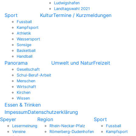
Ludwigshafen
Landtagswahl 2021
Sport
Kultur
Termine / Kurzmeldungen
Fussball
Kampfsport
Athletik
Wassersport
Sonsige
Basketball
Handball
Panorama
Umwelt und Natur
Freizeit
Gesellschaft
Schul-Beruf-Arbeit
Menschen
Wirtschaft
Kirchen
Wissen
Essen & Trinken
Impessum
Datenschutzerklärung
Speyer
Region
Sport
Lesermeinung
Rhein-Neckar-Pfalz
Fussball
Vereine
Römerberg-Dudenhofen
Kampfsport