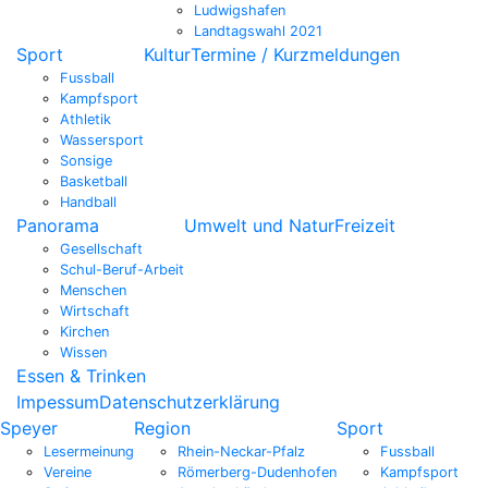
Ludwigshafen
Landtagswahl 2021
Sport
Kultur
Termine / Kurzmeldungen
Fussball
Kampfsport
Athletik
Wassersport
Sonsige
Basketball
Handball
Panorama
Umwelt und Natur
Freizeit
Gesellschaft
Schul-Beruf-Arbeit
Menschen
Wirtschaft
Kirchen
Wissen
Essen & Trinken
Impessum
Datenschutzerklärung
Speyer
Region
Sport
Lesermeinung
Rhein-Neckar-Pfalz
Fussball
Vereine
Römerberg-Dudenhofen
Kampfsport