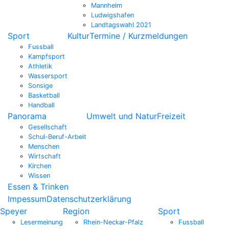
Mannheim
Ludwigshafen
Landtagswahl 2021
Sport
Kultur
Termine / Kurzmeldungen
Fussball
Kampfsport
Athletik
Wassersport
Sonsige
Basketball
Handball
Panorama
Umwelt und Natur
Freizeit
Gesellschaft
Schul-Beruf-Arbeit
Menschen
Wirtschaft
Kirchen
Wissen
Essen & Trinken
Impessum
Datenschutzerklärung
Speyer
Region
Sport
Lesermeinung
Rhein-Neckar-Pfalz
Fussball