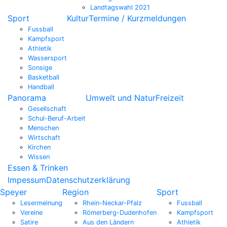
Landtagswahl 2021
Sport
Kultur
Termine / Kurzmeldungen
Fussball
Kampfsport
Athletik
Wassersport
Sonsige
Basketball
Handball
Panorama
Umwelt und Natur
Freizeit
Gesellschaft
Schul-Beruf-Arbeit
Menschen
Wirtschaft
Kirchen
Wissen
Essen & Trinken
Impessum
Datenschutzerklärung
Speyer
Region
Sport
Lesermeinung
Rhein-Neckar-Pfalz
Fussball
Vereine
Römerberg-Dudenhofen
Kampfsport
Satire
Aus den Ländern
Athletik