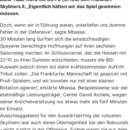
Skyliners II. „Eigentlich hätten wir das Spiel gewinnen
müssen.
Doch, wenn wir in Führung waren, unterliefen uns dumme
Fehler in der Defensive“, sagte Mbassa.
30 Minuten lang durften sich die einsatzfreudigen
Speyerer berechtigte Hoffnungen auf ihren sechsten
Saisonsieg machen. Im Schlussviertel, das die Hessen mit
22:10 zu ihren Gunsten entschieden, musste die BIS-
Auswahl jedoch ihrem bis dahin kräftezehrenden Auftritt
Tribut zollen. „Die Frankfurter Mannschaft ist gespickt mit
ProA-Spielern, und wir konnten nur mit einer kleinen
Rotation agieren“, erklärte Mbassa. Beispielsweise war der
etatmäßige Leistungsträger, Center David Aichele, wegen
seiner Knöchelverletzung nur etwas mehr als fünf Minuten
im Einsatz.
Ausschlaggebend für den Auswärtserfolg der robusten
Skyliners war auch deren Überlegenheit bei den Rebounds
- nicht zuletzt in der Offensive. Zudem waren sie aus dem