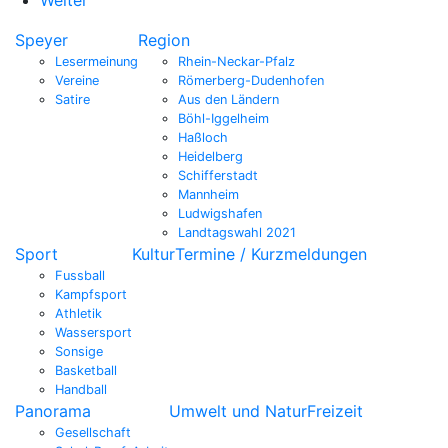
Speyer
Region
Lesermeinung
Rhein-Neckar-Pfalz
Vereine
Römerberg-Dudenhofen
Satire
Aus den Ländern
Böhl-Iggelheim
Haßloch
Heidelberg
Schifferstadt
Mannheim
Ludwigshafen
Landtagswahl 2021
Sport
Kultur
Termine / Kurzmeldungen
Fussball
Kampfsport
Athletik
Wassersport
Sonsige
Basketball
Handball
Panorama
Umwelt und Natur
Freizeit
Gesellschaft