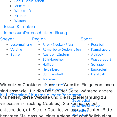
Schul-Beruf-Arbeit
Menschen
Wirtschaft
Kirchen
Wissen
Essen & Trinken
Impessum
Datenschutzerklärung
Speyer
Region
Sport
Lesermeinung
Rhein-Neckar-Pfalz
Fussball
Vereine
Römerberg-Dudenhofen
Kampfsport
Satire
Aus den Ländern
Athletik
Böhl-Iggelheim
Wassersport
Haßloch
Sonsige
Heidelberg
Basketball
Schifferstadt
Handball
Mannheim
Wir nutzen Cookies auf unserer Website. Einige von ihnen
Ludwigshafen
Landtagswahl 2021
sind essenziell für den Betrieb der Seite, während andere
Kultur
Termine / Kurzmeldungen
Panorama
uns helfen, diese Website und die Nutzererfahrung zu
Gesellschaft
verbessern (Tracking Cookies). Sie können selbst
Schul-Beruf-Arbeit
entscheiden, ob Sie die Cookies zulassen möchten. Bitte
Menschen
Wirtschaft
beachten Sie, dass bei einer Ablehnung womöglich nicht