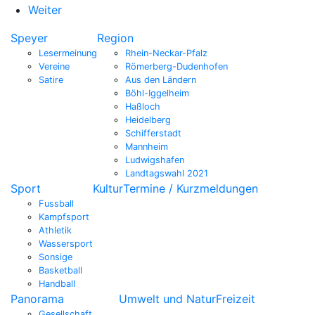
Weiter
Speyer
Region
Lesermeinung
Rhein-Neckar-Pfalz
Vereine
Römerberg-Dudenhofen
Satire
Aus den Ländern
Böhl-Iggelheim
Haßloch
Heidelberg
Schifferstadt
Mannheim
Ludwigshafen
Landtagswahl 2021
Sport
Kultur
Termine / Kurzmeldungen
Fussball
Kampfsport
Athletik
Wassersport
Sonsige
Basketball
Handball
Panorama
Umwelt und Natur
Freizeit
Gesellschaft