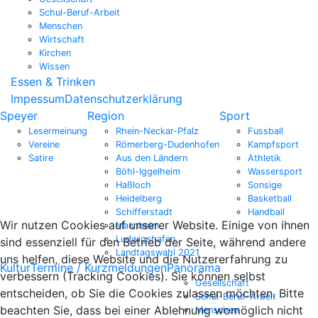
Schul-Beruf-Arbeit
Menschen
Wirtschaft
Kirchen
Wissen
Essen & Trinken
Impessum
Datenschutzerklärung
Speyer
Region
Sport
Lesermeinung
Rhein-Neckar-Pfalz
Fussball
Vereine
Römerberg-Dudenhofen
Kampfsport
Satire
Aus den Ländern
Athletik
Böhl-Iggelheim
Wassersport
Haßloch
Sonsige
Heidelberg
Basketball
Schifferstadt
Handball
Wir nutzen Cookies auf unserer Website. Einige von ihnen
Mannheim
Ludwigshafen
sind essenziell für den Betrieb der Seite, während andere
Landtagswahl 2021
uns helfen, diese Website und die Nutzererfahrung zu
Kultur
Termine / Kurzmeldungen
Panorama
verbessern (Tracking Cookies). Sie können selbst
Gesellschaft
entscheiden, ob Sie die Cookies zulassen möchten. Bitte
Schul-Beruf-Arbeit
beachten Sie, dass bei einer Ablehnung womöglich nicht
Menschen