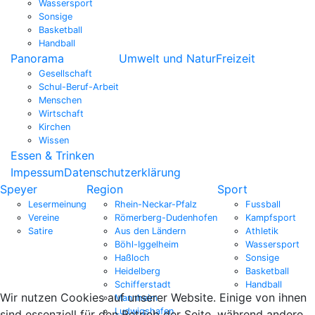
Wassersport
Sonsige
Basketball
Handball
Panorama
Umwelt und Natur
Freizeit
Gesellschaft
Schul-Beruf-Arbeit
Menschen
Wirtschaft
Kirchen
Wissen
Essen & Trinken
Impessum
Datenschutzerklärung
Speyer
Region
Sport
Lesermeinung
Rhein-Neckar-Pfalz
Fussball
Vereine
Römerberg-Dudenhofen
Kampfsport
Satire
Aus den Ländern
Athletik
Böhl-Iggelheim
Wassersport
Haßloch
Sonsige
Heidelberg
Basketball
Schifferstadt
Handball
Wir nutzen Cookies auf unserer Website. Einige von ihnen
Mannheim
Ludwigshafen
sind essenziell für den Betrieb der Seite, während andere