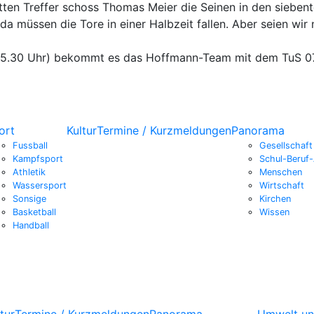
itten Treffer schoss Thomas Meier die Seinen in den sieben
da müssen die Tore in einer Halbzeit fallen. Aber seien wir 
.30 Uhr) bekommt es das Hoffmann-Team mit dem TuS 07 
ort
Kultur
Termine / Kurzmeldungen
Panorama
Fussball
Gesellschaft
Kampfsport
Schul-Beruf-
Athletik
Menschen
Wassersport
Wirtschaft
Sonsige
Kirchen
Basketball
Wissen
Handball
tur
Termine / Kurzmeldungen
Panorama
Umwelt un