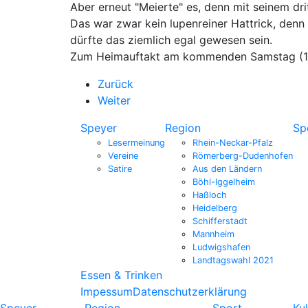
Aber erneut "Meierte" es, denn mit seinem dr
Das war zwar kein lupenreiner Hattrick, denn 
dürfte das ziemlich egal gewesen sein.
Zum Heimauftakt am kommenden Samstag (15
Zurück
Weiter
Speyer
Region
Sp
Lesermeinung
Rhein-Neckar-Pfalz
Vereine
Römerberg-Dudenhofen
Satire
Aus den Ländern
Böhl-Iggelheim
Haßloch
Heidelberg
Schifferstadt
Mannheim
Ludwigshafen
Landtagswahl 2021
Essen & Trinken
Impessum
Datenschutzerklärung
Speyer
Region
Sport
Kul