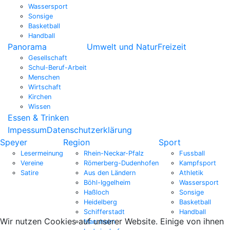
Wassersport
Sonsige
Basketball
Handball
Panorama
Umwelt und Natur
Freizeit
Gesellschaft
Schul-Beruf-Arbeit
Menschen
Wirtschaft
Kirchen
Wissen
Essen & Trinken
Impessum
Datenschutzerklärung
Speyer
Region
Sport
Lesermeinung
Rhein-Neckar-Pfalz
Fussball
Vereine
Römerberg-Dudenhofen
Kampfsport
Satire
Aus den Ländern
Athletik
Böhl-Iggelheim
Wassersport
Haßloch
Sonsige
Heidelberg
Basketball
Schifferstadt
Handball
Wir nutzen Cookies auf unserer Website. Einige von ihnen
Mannheim