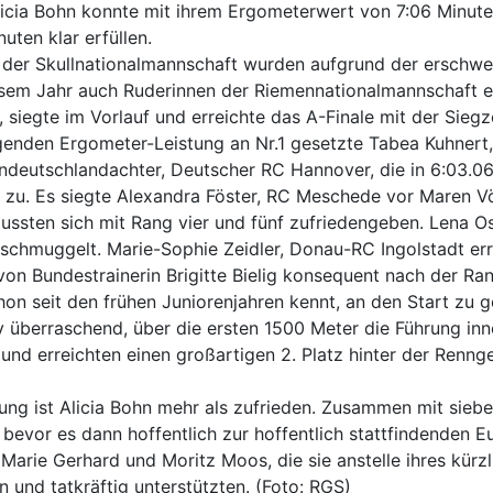
icia Bohn konnte mit ihrem Ergometerwert von 7:06 Minut
ten klar erfüllen.
der Skullnationalmannschaft wurden aufgrund der erschwe
sem Jahr auch Ruderinnen der Riemennationalmannschaft e
siegte im Vorlauf und erreichte das A-Finale mit der Siegze
enden Ergometer-Leistung an Nr.1 gesetzte Tabea Kuhnert, 
eutschlandachter, Deutscher RC Hannover, die in 6:03.06 
zu. Es siegte Alexandra Föster, RC Meschede vor Maren Vö
ussten sich mit Rang vier und fünf zufriedengeben. Lena O
schmuggelt. Marie-Sophie Zeidler, Donau-RC Ingolstadt err
on Bundestrainerin Brigitte Bielig konsequent nach der Rang
chon seit den frühen Juniorenjahren kennt, an den Start zu 
 überraschend, über die ersten 1500 Meter die Führung inn
nd erreichten einen großartigen 2. Platz hinter der Re
g ist Alicia Bohn mehr als zufrieden. Zusammen mit sieben
bevor es dann hoffentlich zur hoffentlich stattfindenden 
Marie Gerhard und Moritz Moos, die sie anstelle ihres kürzl
 und tatkräftig unterstützten. (Foto: RGS)