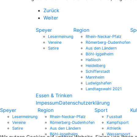
Zurück
Weiter
Speyer
Region
Sp
Lesermeinung
Rhein-Neckar-Pfalz
Vereine
Römerberg-Dudenhofen
Satire
Aus den Ländern
Böhl-Iggelheim
Haßloch
Heidelberg
Schifferstadt
Mannheim
Ludwigshafen
Landtagswahl 2021
Essen & Trinken
Impessum
Datenschutzerklärung
Speyer
Region
Sport
Kul
Lesermeinung
Rhein-Neckar-Pfalz
Fussball
Vereine
Römerberg-Dudenhofen
Kampfsport
Satire
Aus den Ländern
Athletik
Böhl-Iggelheim
Wassersport