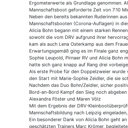
Ergometerwerte als Grundlage genommen. Al
Mannschaftsboot geforderte Zeit von 7:10 Minu
Neben den bereits bekannten Ruderinnen aus 
Mannschaftsbooten (Corona-Auflagen) in die
Alicia Bohn begann mit einem starken Rennen, 
sowohl die vom DRV aufgrund ihrer hervorrag
kam als auch Lena Osterkamp aus dem Frauend
Erwartungsgemäß ging es im Finale ganz eng 
Sophie Leupold, Pirnaer RV und Alicia Bohn m
hatte sich ganz knapp auf Rang drei vorbeige
Als erste Probe für den Doppelzweier wurde v
den Start mit Marie-Sophie Zeidler, die sie s
Nachdem das Duo Bohn/Zeidler, sicher positiv
Bord-an-Bord Kampf den Sieg noch abgeben u
Alexandra Föster und Maren Völz
Mit dem Ergebnis der DRV-Kleinbootüberprüfun
Mannschaftsbildung nach Leipzig eingeladen, 
Ein besonderer Dank von Alicia Bohn geht an 
geschätzten Trainers Marc Krömer, begleiteten