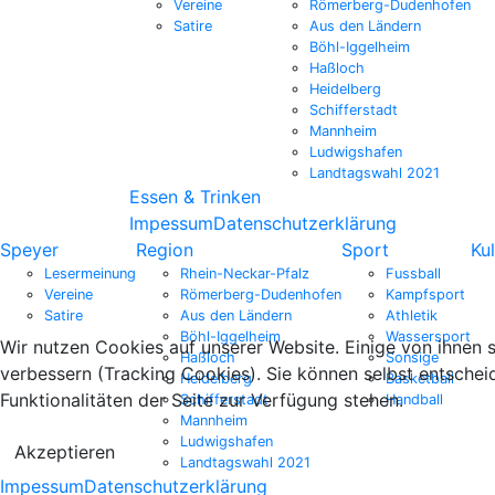
Vereine
Römerberg-Dudenhofen
Satire
Aus den Ländern
Böhl-Iggelheim
Haßloch
Heidelberg
Schifferstadt
Mannheim
Ludwigshafen
Landtagswahl 2021
Essen & Trinken
Impessum
Datenschutzerklärung
Speyer
Region
Sport
Kul
Lesermeinung
Rhein-Neckar-Pfalz
Fussball
Vereine
Römerberg-Dudenhofen
Kampfsport
Satire
Aus den Ländern
Athletik
Böhl-Iggelheim
Wassersport
Wir nutzen Cookies auf unserer Website. Einige von ihnen s
Haßloch
Sonsige
verbessern (Tracking Cookies). Sie können selbst entschei
Heidelberg
Basketball
Funktionalitäten der Seite zur Verfügung stehen.
Schifferstadt
Handball
Mannheim
Ludwigshafen
Akzeptieren
Landtagswahl 2021
Impessum
Datenschutzerklärung