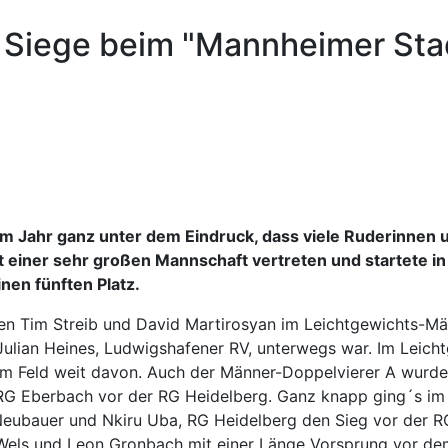
 Siege beim "Mannheimer Sta
em Jahr ganz unter dem Eindruck, dass viele Ruderinnen
t einer sehr großen Mannschaft vertreten und startete i
inen fünften Platz.
rten Tim Streib und David Martirosyan im Leichtgewichts
ulian Heines, Ludwigshafener RV, unterwegs war. Im Leich
em Feld weit davon. Auch der Männer-Doppelvierer A wurde
, RG Eberbach vor der RG Heidelberg. Ganz knapp ging´s im
Neubauer und Nkiru Uba, RG Heidelberg den Sieg vor der R
 Wels und Leon Gronbach mit einer Länge Vorsprung vor d