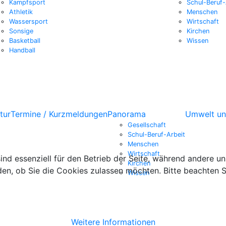
Kampfsport
Schul-Beruf-
Athletik
Menschen
Wassersport
Wirtschaft
Sonsige
Kirchen
Basketball
Wissen
Handball
tur
Termine / Kurzmeldungen
Panorama
Umwelt un
Gesellschaft
Schul-Beruf-Arbeit
Menschen
Wirtschaft
ind essenziell für den Betrieb der Seite, während andere u
Kirchen
den, ob Sie die Cookies zulassen möchten. Bitte beachten S
Wissen
Weitere Informationen