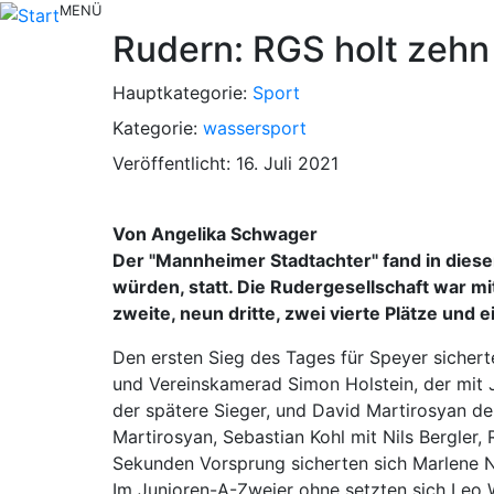
MENÜ
Rudern: RGS holt zehn
Hauptkategorie:
Sport
Kategorie:
wassersport
Veröffentlicht: 16. Juli 2021
Von Angelika Schwager
Der "Mannheimer Stadtachter" fand in dies
würden, statt. Die Rudergesellschaft war mi
zweite, neun dritte, zwei vierte Plätze und e
Den ersten Sieg des Tages für Speyer siche
und Vereinskamerad Simon Holstein, der mit J
der spätere Sieger, und David Martirosyan d
Martirosyan, Sebastian Kohl mit Nils Bergler
Sekunden Vorsprung sicherten sich Marlene 
Im Junioren-A-Zweier ohne setzten sich Leo