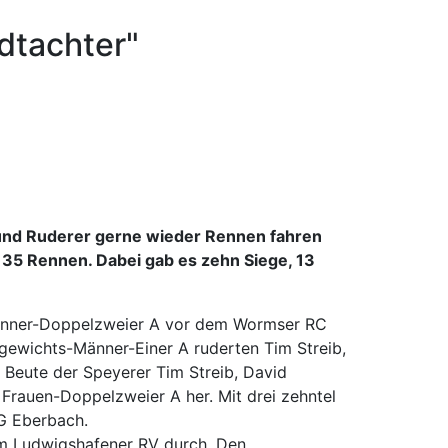
dtachter"
 und Ruderer gerne wieder Rennen fahren
n 35 Rennen. Dabei gab es zehn Siege, 13
-Männer-Doppelzweier A vor dem Wormser RC
tgewichts-Männer-Einer A ruderten Tim Streib,
 Beute der Speyerer Tim Streib, David
 Frauen-Doppelzweier A her. Mit drei zehntel
G Eberbach.
em Ludwigshafener RV durch. Den