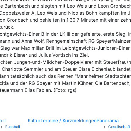
le Bartenbach und siegten mit Leo Wels und Leon Gronbach
en-Doppelzweier A. Leo Wels und Nicolas Bohn kämpften im
n Gronbach und behielten in 1:30,7 Minuten mit einer zehn
zurück.
htgewichts-Einer B in der LK III der gefeierte, erste Sieg
tmann und Anna Wolf, Renngemeinschaft RG Speyer/Mainzer 
eg war Maximilian Brill im Leichtgewichts-Junioren-Einer B
ik Elsner und Julius Vortisch ins Ziel.
mischten Jungen-und-Mädchen-Doppelvierer mit Steuerfrau
, Charlotte Semmler und am Steuer Clara Eichenlaub landet
 dann tatsächlich auch das Rennen "Mannheimer Stadtachte
a und der RG Speyer mit Martin Kühner, Ole Bartenbach, T
teuermann Elias Fabian. (Foto: rgs)
ort
Kultur
Termine / Kurzmeldungen
Panorama
Fussball
Gesellschaft