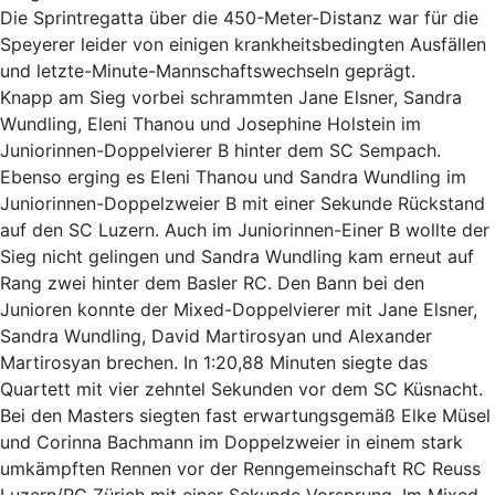
Die Sprintregatta über die 450-Meter-Distanz war für die
Speyerer leider von einigen krankheitsbedingten Ausfällen
und letzte-Minute-Mannschaftswechseln geprägt.
Knapp am Sieg vorbei schrammten Jane Elsner, Sandra
Wundling, Eleni Thanou und Josephine Holstein im
Juniorinnen-Doppelvierer B hinter dem SC Sempach.
Ebenso erging es Eleni Thanou und Sandra Wundling im
Juniorinnen-Doppelzweier B mit einer Sekunde Rückstand
auf den SC Luzern. Auch im Juniorinnen-Einer B wollte der
Sieg nicht gelingen und Sandra Wundling kam erneut auf
Rang zwei hinter dem Basler RC. Den Bann bei den
Junioren konnte der Mixed-Doppelvierer mit Jane Elsner,
Sandra Wundling, David Martirosyan und Alexander
Martirosyan brechen. In 1:20,88 Minuten siegte das
Quartett mit vier zehntel Sekunden vor dem SC Küsnacht.
Bei den Masters siegten fast erwartungsgemäß Elke Müsel
und Corinna Bachmann im Doppelzweier in einem stark
umkämpften Rennen vor der Renngemeinschaft RC Reuss
Luzern/RC Zürich mit einer Sekunde Vorsprung. Im Mixed-