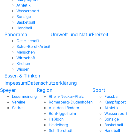
Athletik
Wassersport
Sonsige
Basketball
Handball
Panorama
Umwelt und Natur
Freizeit
Gesellschaft
Schul-Beruf-Arbeit
Menschen
Wirtschaft
Kirchen
Wissen
Essen & Trinken
Impessum
Datenschutzerklärung
Speyer
Region
Sport
Lesermeinung
Rhein-Neckar-Pfalz
Fussball
Vereine
Römerberg-Dudenhofen
Kampfsport
Satire
Aus den Ländern
Athletik
Böhl-Iggelheim
Wassersport
Haßloch
Sonsige
Heidelberg
Basketball
Schifferstadt
Handball