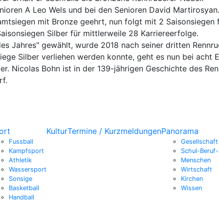
nioren A Leo Wels und bei den Senioren David Martirosyan
tsiegen mit Bronze geehrt, nun folgt mit 2 Saisonsiegen f
aisonsiegen Silber für mittlerweile 28 Karriereerfolge.
des Jahres" gewählt, wurde 2018 nach seiner dritten Rennr
ge Silber verliehen werden konnte, geht es nun bei acht E
er. Nicolas Bohn ist in der 139-jährigen Geschichte des Ren
f.
ort
Kultur
Termine / Kurzmeldungen
Panorama
Fussball
Gesellschaft
Kampfsport
Schul-Beruf-
Athletik
Menschen
Wassersport
Wirtschaft
Sonsige
Kirchen
Basketball
Wissen
Handball