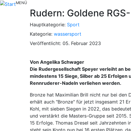
MENÜ
Rudern: Goldene RGS-
Hauptkategorie:
Sport
Kategorie:
wassersport
Veröffentlicht: 05. Februar 2023
Von Angelika Schwager
Die Rudergesellschaft Speyer verleiht an b
mindestens 15 Siege, Silber ab 25 Erfolgen 
Rennruderer-Nadeln verliehen werden.
Bronze hat Maximilian Brill nicht nur bei d
erhält auch "Bronze" für jetzt insgesamt 21 E
Kohl, mit sieben Siegen in 2022, das bedeutet
und verstärkt die Masters-Gruppe seit 2015. S
15 Erfolge. Thomas Dresel seit Jahrzehnten i
steht sein Konto nun bei 16 ersten Plätzen, d