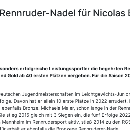
Rennruder-Nadel für Nicolas
esonders erfolgreiche Leistungssportler die begehrten R
und Gold ab 40 ersten Plätzen vergeben. Für die Saison 
en Deutschen Jugendmeisterschaften im Leichtgewichts-Jun
rfolge. Davon hat er allein 10 erste Plätze in 2022 errudert
 ebenfalls Bronze. Michaela Maier, schon lange in der Rennr
ie stieg 2015 gleich mit 3 Siegen ein, die fünf Erfolge 20
n Mannheim im Rennrudersport aktiv, stieß 2014 zu den RGS
afür erhält er ebenfalls die Bronzene Rennruderer-Nadel.