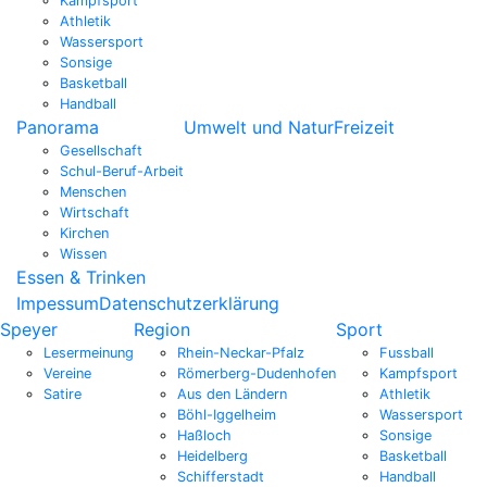
Kampfsport
Athletik
Wassersport
Sonsige
Basketball
Handball
Panorama
Umwelt und Natur
Freizeit
Gesellschaft
Schul-Beruf-Arbeit
Menschen
Wirtschaft
Kirchen
Wissen
Essen & Trinken
Impessum
Datenschutzerklärung
Speyer
Region
Sport
Lesermeinung
Rhein-Neckar-Pfalz
Fussball
Vereine
Römerberg-Dudenhofen
Kampfsport
Satire
Aus den Ländern
Athletik
Böhl-Iggelheim
Wassersport
Haßloch
Sonsige
Heidelberg
Basketball
Schifferstadt
Handball