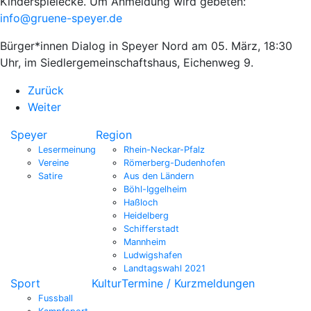
Kinderspielecke. Um Anmeldung wird gebeten:
info@gruene-speyer.de
Bürger*innen Dialog in Speyer Nord am 05. März, 18:30
Uhr, im Siedlergemeinschaftshaus, Eichenweg 9.
Zurück
Weiter
Speyer
Region
Lesermeinung
Rhein-Neckar-Pfalz
Vereine
Römerberg-Dudenhofen
Satire
Aus den Ländern
Böhl-Iggelheim
Haßloch
Heidelberg
Schifferstadt
Mannheim
Ludwigshafen
Landtagswahl 2021
Sport
Kultur
Termine / Kurzmeldungen
Fussball